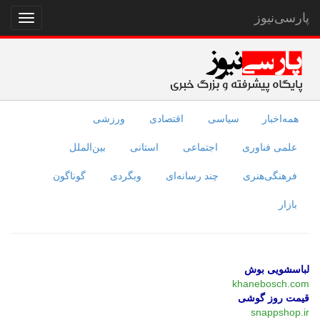
پارسی‌نیوز
نمایش
منو
همه‌اخبار
سیاسی
اقتصادی
ورزشی
علمی فناوری
اجتماعی
استانی
بین‌الملل
فرهنگی‌هنری
چند رسانه‌ای
وبگردی
گوناگون
بازار
لباسشویی بوش
khanebosch.com
قیمت روز گوشی
snappshop.ir