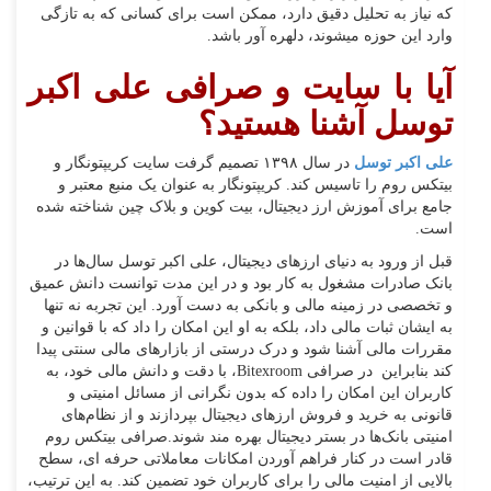
که نیاز به تحلیل دقیق دارد، ممکن است برای کسانی که به تازگی
وارد این حوزه میشوند، دلهره آور باشد.
آیا با سایت و صرافی علی اکبر
توسل آشنا هستید؟
علی اکبر توسل
در سال ۱۳۹۸ تصمیم گرفت سایت کریپتونگار و
بیتکس روم را تاسیس کند. کریپتونگار به عنوان یک منبع معتبر و
جامع برای آموزش ارز دیجیتال، بیت کوین و بلاک چین شناخته شده
است.
قبل از ورود به دنیای ارزهای دیجیتال، علی اکبر توسل سال‌ها در
بانک صادرات مشغول به کار بود و در این مدت توانست دانش عمیق
و تخصصی در زمینه مالی و بانکی به دست آورد. این تجربه نه تنها
به ایشان ثبات مالی داد، بلکه به او این امکان را داد که با قوانین و
مقررات مالی آشنا شود و درک درستی از بازارهای مالی سنتی پیدا
کند بنابراین در صرافی Bitexroom، با دقت و دانش مالی‌ خود، به
کاربران این امکان را داده که بدون نگرانی از مسائل امنیتی و
قانونی به خرید و فروش ارزهای دیجیتال بپردازند و از نظام‌های
امنیتی بانک‌ها در بستر دیجیتال بهره مند شوند.صرافی بیتکس روم
قادر است در کنار فراهم آوردن امکانات معاملاتی حرفه ای، سطح
بالایی از امنیت مالی را برای کاربران خود تضمین کند. به این ترتیب،