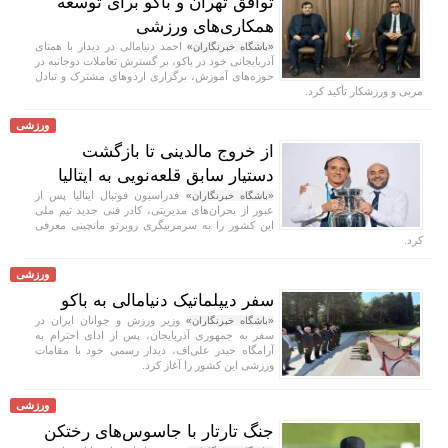
توافق تهران و باکو برای توسعه
همکاری‌های ورزشی
احمد دنیامالی در دیدار با همتای
«باشگاه خبرنگاران»
آذربایجانی خود در باکو، بر گسترش تعاملات دوجانبه در
حوزه‌های آموزش، برگزاری اردو‌های مشترک و تبادل
مربی و ورزشکار تأکید کرد.
ورزشی
از خروج مالدینی تا بازگشت
دستیار سابق قلعه‌نویی به ایتالیا
فدراسیون فوتبال ایتالیا پس از
«باشگاه خبرنگاران»
عبور از بحران‌های مدیریتی، کادر فنی جدید تیم ملی
این کشور را به سرمربیگری روبرتو مانچینی معرفی
کرد.
ورزشی
سفر دیپلماتیک دنیامالی به باکو
وزیر ورزش و جوانان ایران در
«باشگاه خبرنگاران»
سفر به جمهوری آذربایجان، پس از ادای احترام به
آرامگاه حیدر علی‌اف، دیدار رسمی خود با مقامات
ورزشی این کشور را آغاز کرد.
ورزشی
جنگ تارتار با جاسوس‌های رختکن