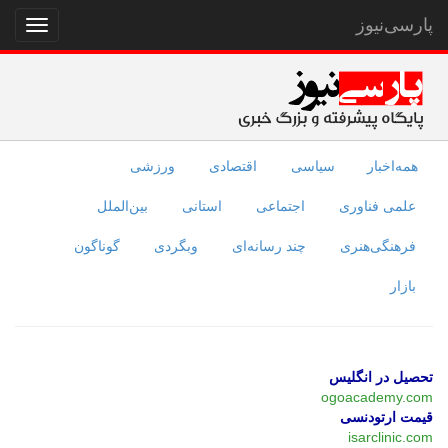
پارسی‌نیوز
نمایش
منو
همه‌اخبار
سیاسی
اقتصادی
ورزشی
علمی فناوری
اجتماعی
استانی
بین‌الملل
فرهنگی‌هنری
چند رسانه‌ای
وبگردی
گوناگون
بازار
تحصیل در انگلیس
ogoacademy.com
قیمت ارتودنسی
isarclinic.com