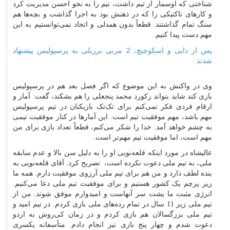
شناختی که اوسمار از تیم داشت، تیم را به نحو احسن مدیریت کرد
و کارهای تاکتیکی را که در ذهنش بود به اجرا گذاشت و بچه‌ها هم
سنگ تمام گذاشتند. قطعاً بدون همدلی و اتحاد نمی‌توانستیم به این
مهم دست پیدا کنیم.
پس از دایی و اسکوچیچ، 2 مربی برزیلی به پرسپولیس پیشنهاد
شدند
وی در واکنش به این موضوع که اگر فصل بعد هم در پرسپولیس
بازی کند شاید بتواند رکورد محمد پنجعلی را هم بشکند، گفت: آمار و
ارقام فردی فکر نمی‌کنم برای تک‌تک بازیکنان در تیم پرسپولیس
مهم باشد، مهم موفقیت تیم است. این آمارها در کنار موفقیت تیمی
به چشم خواهد آمد. خدا را شکر می‌کنم، قطعاً تعداد بازی برای من
مهم است، اما موفقیت تیم مهم‌تر است.
عالیشاه در مورد اینکه قلعه‌نویی او را به دلیل سن بالا و عدم سابقه
ملی، به تیم ملی دعوت نکرده است، تصریح کرد: آقای قلعه‌نویی به
بنده لطف دارد و من هم برای تیم ملی آرزوی موفقیت دارم. همه ما
زیر پرچم یک کشور هستیم و برای موفقیت تیم ملی دعا می‌کنیم.
انرژی مثبت ما پشت سر آنهاست و امیدوارم موفق شوند. من از
تیم ملی زیر 11 سال در تمام رده‌های ملی بازی کردم. در تیم امید و
تیم ملی بزرگسالان هم بازی کردم و در زمان کی‌روش به اردو
دعوت شدم و چهار پنج بازی نیز انجام دادم. متأسفانه یکسری