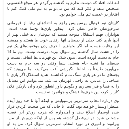
اتفاقات افتاد که دوست ندارم به گذشته برگردم. هر موقع قلعه‌نویی
تشخیص بدهد و فکر کنند که من می‌توانم به تیم ملی کمک کنم با
افتخار در خدمت تیم ملی خواهم بود.
کاپیتان تیم فوتبال پرسپولیس راجع به انتقادهای رقبا از قهرمانی
سرخپوشان خاطر نشان کرد: اینطور بازی‌ها نخ‌نما شده است.
هواداران فهیم استقلال متوجه هستند که تیم‌شان باید خیلی بهتر از
اینها بازی کند. خیلی از بچه‌های آنها رفقای خوب ما هستند و همیشه
این رقابت هست، اما اگر بخواهیم با حرف زدن موفقیت‌های یک تیم
را در هشت سال گذشته زیر سؤال ببرند، درست نیست. تیم ما 14
جام به دست آورده است. بدون شک این قهرمانی‌ها اتفاقی نیست و
بچه‌های ما تشنه جام هستند. شما وقتی دو سه جام به دست
می‌آورید طبیعتاً به لحاظ انگیزشی اُفت می‌کنید، اما می‌بینید که
بچه‌های ما در هر بازی سنگ تمام گذاشتند. شاید استقلال اگر بازی با
نساجی را می‌برد به راحتی قهرمان می‌شد، نمی‌توانیم این مسائل
را به قضا و قدر بسپاریم و بگوییم داور اینطور کرد و آن بازیکن فلان
کار را کرد، این حرف‌ها قشنگ و جوانمردانه نیست.
وی درباره انتخاب سرمربی پرسپولیس و اینکه آنها تا چند روز آینده
منتظر اوسمار خواهند بود، گفت: تا جایی که من صحبت کردم، قرار
شده اوسمار اطلاع بدهد و امیدوارم که هرچه زودتر این قضیه
مشخص شود. در نیم‌فصل گذشته هم پس از اینکه درویش از من،
بیرانوند و امیری در مورد انتخاب سرمربی سؤال کرد، من به او