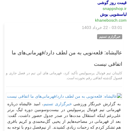
قیمت روز گوشی
snappshop.ir
لباسشویی بوش
khanebosch.com
03:01 - 22 خرداد 1403
ورزشی
خبرگزاری تسنیم
عالیشاه: قلعه‌نویی به من لطف دارد/قهرمانی‌های ما
اتفاقی نیست
کاپیتان تیم فوتبال پرسپولیس تأکید کرد، قهرمانی های این تیم در فصل جاری و
فصول گذشته اتفاقی رقم نخورده است.
به گزارش خبرنگار ورزشی
خبرگزاری تسنیم
، امید عالیشاه درباره
قهرمانی تیم فوتبال پرسپولیس در بیست‌وسومین دوره لیگ برتر
علی‌رغم اینکه استقلال مدت‌ها در صدر جدول حضور داشت، گفت:
بعد از قهرمانی در مصاحبه‌هایم از یحیی گل‌محمدی و کریم باقری
هم تشکر کردم که زحمات زیادی کشیدند. از نیم‌فصل دوم با توجه به