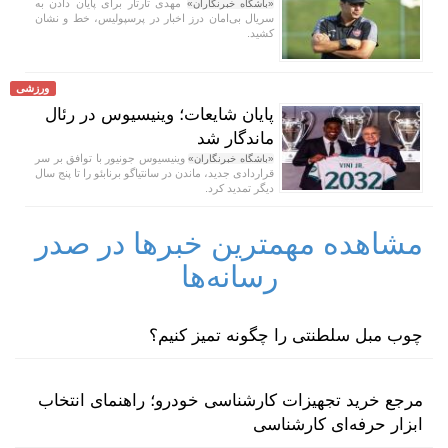
مهدی تارتار برای پایان دادن به
«باشگاه خبرنگاران»
سریال بی‌امان درز اخبار در پرسپولیس، خط و نشان
کشید.
ورزشی
پایان شایعات؛ وینیسیوس در رئال
ماندگار شد
وینیسیوس جونیور با توافق بر سر
«باشگاه خبرنگاران»
قراردادی جدید، ماندن در سانتیاگو برنابئو را تا پنج سال
دیگر تمدید کرد.
مشاهده مهمترین خبرها در صدر
رسانه‌ها
چوب مبل سلطنتی را چگونه تمیز کنیم؟
مرجع خرید تجهیزات کارشناسی خودرو؛ راهنمای انتخاب
ابزار حرفه‌ای کارشناسی