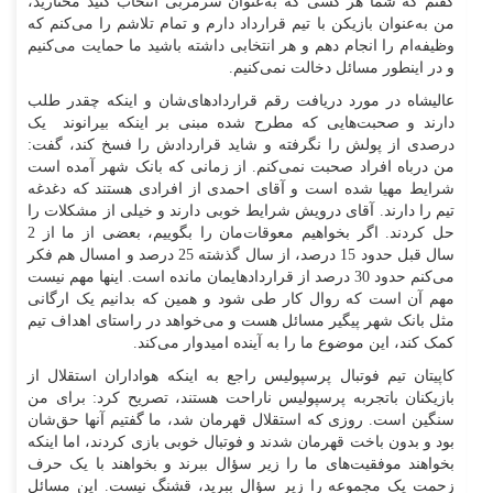
گفتم که شما هر کسی که به‌عنوان سرمربی انتخاب کنید مختارید،
من به‌عنوان بازیکن با تیم قرارداد دارم و تمام تلاشم را می‌کنم که
وظیفه‌ام را انجام دهم و هر انتخابی داشته باشید ما حمایت می‌کنیم
و در اینطور مسائل دخالت نمی‌کنیم.
عالیشاه در مورد دریافت رقم قراردادهای‌شان و اینکه چقدر طلب
دارند و صحبت‌هایی که مطرح شده مبنی بر اینکه بیرانوند یک
درصدی از پولش را نگرفته و شاید قراردادش را فسخ کند، گفت:
من درباه افراد صحبت نمی‌کنم. از زمانی که بانک شهر آمده است
شرایط مهیا شده است و آقای احمدی از افرادی هستند که دغدغه
تیم را دارند. آقای درویش شرایط خوبی دارند و خیلی از مشکلات را
حل کردند. اگر بخواهیم معوقات‌مان را بگوییم، بعضی از ما از 2
سال قبل حدود 15 درصد، از سال گذشته 25 درصد و امسال هم فکر
می‌کنم حدود 30 درصد از قراردادهایمان مانده است. اینها مهم نیست
مهم آن است که روال کار طی شود و همین که بدانیم یک ارگانی
مثل بانک شهر پیگیر مسائل هست و می‌خواهد در راستای اهداف تیم
کمک کند، این موضوع ما را به آینده امیدوار می‌کند.
کاپیتان تیم فوتبال پرسپولیس راجع به اینکه هواداران استقلال از
بازیکنان باتجربه پرسپولیس ناراحت هستند، تصریح کرد: برای من
سنگین است. روزی که استقلال قهرمان شد، ما گفتیم آنها حق‌شان
بود و بدون باخت قهرمان شدند و فوتبال خوبی بازی کردند، اما اینکه
بخواهند موفقیت‌های ما را زیر سؤال ببرند و بخواهند با یک حرف
زحمت یک مجموعه را زیر سؤال ببرید، قشنگ نیست. این مسائل