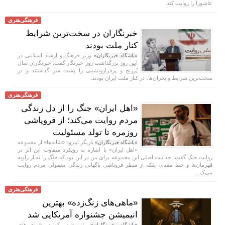
عاشورا را روایت کند.
فرهنگی‌هنری
خبرنگاران در سخت‌ترین شرایط
کنار ملت بودند
وزیر فرهنگ و ارشاد اسلامی در
«باشگاه خبرنگاران»
آیین روز بزرگداشت روز خبرنگار گفت: خبرنگاران سال
پُررنج و پرفرازونشیبی را پشت سر گذاشتند و در
سخت‌ترین شرایط و بحران‌ها، در کنار ملت ایران بودند.
فرهنگی‌هنری
«اهل ایران» جنگ را از دل زندگی
مردم روایت می‌کند؛ از فروپاشی
روزمره تا تولد مسئولیت
بازیگر اپیزود «شانه‌ها» از مجموعه
«باشگاه خبرنگاران»
«اهل ایران» با اشاره به رویکرد متفاوت این اثر در
روایت جنگ گفت: جذابیت اصلی این مجموعه برای من در این بود که جنگ را نه از زاویه
قهرمان‌ها و خط مقدم، بلکه از منظر فروپاشی ناگهانی زندگی معمولی مردم روایت
می‌ک...
فرهنگی‌هنری
«ماهی‌های زنگ‌زده» بهترین
انیمیشن جشنواره آمریکایی شد
انیمیشن کوتاه «ماهی‌های
«باشگاه خبرنگاران»