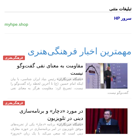
تبلیغات متنی
سرور HP
myhpe.shop
مهمترین اخبار فرهنگی‌هنری
فرهنگی‌هنری
مقاومت به معنای نفی گفت‌و‌گو
نیست
رئیس بنیاد ایران شناسی، با بیان
«باشگاه خبرنگاران»
اینکه امام حسین (ع) تا آخرین لحظه راه گفت‌و‌گو را
نبست، تصریح کرد: مقاومت هرگز به معنای نفی
گفت‌و‌گو نیست.
فرهنگی‌هنری
در مورد «دچار» و برنامه‌سازی
دینی در تلویزیون
برنامه «دچار» یکی از تجربه‌های
«باشگاه خبرنگاران»
موفق تلویزیون در امر برنامه‌سازی در حوزه معارف
دینی است که سعی می‌کند با یک زبان «به‌روز»