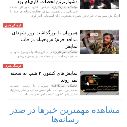
دشوارترین لحظات کاری‌ام بود
نرگس فلاح، خبرنگار شبکه
«باشگاه خبرنگاران»
اسپانیایی‌زبان هیسپان‌تی‌وی، فعالیت رسانه‌ای خود را
از نگارش ستون‌های خبری در انجمن دانشجویی زبان اسپانیایی آغاز کرد.
فرهنگی‌هنری
همزمان با بزرگداشت روز شهدای
مدافع حرم؛ «روحینا» در قاب
نمایش
فیلم «روحینا» با موضوع شهدای
«باشگاه خبرنگاران»
مدافع حرم امشب از شبکه نمایش پخش می‌شود.
فرهنگی‌هنری
نمایش‌های کشور، ٢ شب به صحنه
نمی‌روند
همزمان با رحلت حصرت
«باشگاه خبرنگاران»
محمد(ص)، شهادت امام حسن مجتبی و امام رضا(ع)،
نمایش‌های کشور، ٢ شب اجرا نخواهند داشت.
مشاهده مهمترین خبرها در صدر
رسانه‌ها