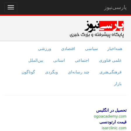
پارسی‌نیوز
نمایش
منو
همه‌اخبار
سیاسی
اقتصادی
ورزشی
علمی فناوری
اجتماعی
استانی
بین‌الملل
فرهنگی‌هنری
چند رسانه‌ای
وبگردی
گوناگون
بازار
تحصیل در انگلیس
ogoacademy.com
قیمت ارتودنسی
isarclinic.com