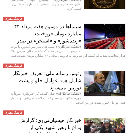
زنگ‌زده» جایزه بهترین انیمیشن جشنواره آمریکایی را
کسب کرد.
فرهنگی‌هنری
سینماها در دومین هفته‌ مرداد ۴۴
میلیارد تومان فروختند/
«زنده‌شور» و «استخر» در صدر
سینماهای سراسر کشور، با توجه
«باشگاه خبرنگاران»
به اربعین حسینی در هفته‌ گذشته در حالی میزبان ۲۹۰
هزار مخاطب شدند که گیشه این سالن‌ها به فروشی معادل ۴۴ میلیارد تومان دست‌یافتند.
فرهنگی‌هنری
رئیس رسانه ملی: تعریف خبرنگار
شامل همه عوامل جلو و پشت
دوربین می‌شود
جبلی گفت: کار خبرنگاری صرفاً به
«باشگاه خبرنگاران»
حوزه مکتوب و مطبوعات خلاصه نمی‌شود و شامل
همه عوامل جلو و پشت دوربین است.
فرهنگی‌هنری
خبرنگار هیسپان‌تی‌وی: گزارش
وداع با رهبر شهید یکی از