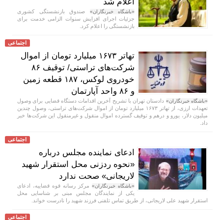
اعلام شد
صندوق بازنشستگی کشوری
«باشگاه خبرنگاران»
جزئیات اجرای افزایش سنوات الزامی خدمت برای
بازنشستگی را اعلام کرد.
اجتماعی
تهاتر ۱۶۷۳ میلیارد تومان از اموال
شرکت‌های تراستی/ توقیف ۸۶
خودروی لوکس، ۱۸۷ قطعه زمین
و ۸۶ واحد آپارتمان
دادستان تهران با تشریح آخرین اقدامات دستگاه قضایی برای وصول
«باشگاه خبرنگاران»
تعهدات ارزی، از تهاتر ۱۶۷۳ میلیارد تومان از اموال شرکت‌های تراستی، وصول چندین
میلیون دلار، یورو و درهم و توقیف گسترده اموال منقول و غیرمنقول این شرکت‌ها خبر
داد.
اجتماعی
ادعای نماینده مجلس درباره
«نحوه ردزنی محل استقرار شهید
لاریجانی» صحت ندارد
مرکز رسانه قوه قضاییه، ادعای
«باشگاه خبرنگاران»
یکی از نمایندگان مجلس مبنی بر شناسایی محل
استقرار شهید علی لاریجانی، از طریق تماس تلفنی فرزند شهید را نادرست خواند.
اجتماعی