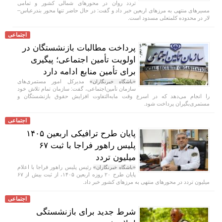
تردد روان در محور‌های شمالی کشور و تمامی
مسیر‌های منتهی به مرز‌های اربعین خبر داد و گفت: در حال حاضر تنها محور بندرعباس–
لار در محدوده کلمتعلی مسدود است.
اجتماعی
پرداخت مطالبات بازنشستگان در
اولویت تأمین اجتماعی؛ پیگیری
برای تأمین منابع ادامه دارد
مدیرکل امور مستمری‌های
«باشگاه خبرنگاران»
سازمان تأمین‌اجتماعی، گفت: سازمان تمام تلاش خود
را انجام می‌دهد که در اسرع وقت مابه‌التفاوت افزایش حقوق بازنشستگان و
مستمری‌بگیران پرداخت شود.
اجتماعی
پایان طرح ترافیکی اربعین ۱۴۰۵
پلیس راهور فراجا با ثبت ۶۷
میلیون تردد
رئیس پلیس راهور فراجا با اعلام
«باشگاه خبرنگاران»
پایان طرح ۲۰ روزه اربعین ۱۴۰۵، از ثبت بیش از ۶۷
میلیون تردد در محور‌های منتهی به مرز‌های کشور خبر داد.
اجتماعی
شرط جدید برای بازنشستگی