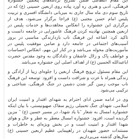
این مقام انتظامی ضمن تشریح برنامه‌های پنجمین جشنواره
فرهنگی، ادبی و هنری ره آورد پیاده روی اربعین حسینی (ع) که در
تاریخ سوم دی ماه سال جاری به میزبانی دانشگاه افسری و تربیت
پلیس امام حسن مجتبی (ع) فراجا برگزار می‌شود، هدف از
برگزاری این جشنواره را انعکاس مجاهدت‌ها و خدمات پلیس در
اربعین همچنین نهادینه کردن فرهنگ عاشورایی در جامعه دانست و
تاکید کرد: اشاعه این فرهنگ ناب بازدارندگی مناسبی در بروز
آسیب‌های اجتماعی در جامعه دارد و ضامن موفقیت پلیس در
مأموریت‌های محوله می‌باشد و در کنار این مهم، انعکاس احساسات
و عواطف پاک و زلال عاشقان و دلدادگان به وجود مقدس حضرت
اباعبدالله الحسین (ع) از اهداف اصلی این جشنواره می‌باشد.
این مقام مسئول ترویج فرهنگ اربعین را جلوه‌ای زیبا از آزادگی و
زندگی همراه با عزت و شرافت دانست و افزود: توسعه این فرهنگ
ناب موجب زمین گیر شدن دشمن در جنگ فرهنگی، شناختی و
ترکیبی می‌شود.
وی در ادامه ضمن ادای احترام به شهدای اقتدار و امنیت ایران
اسلامی، شهدای جنگ تحمیلی رژیم سفاک صهیونیستی، با بیان اینکه
جشنواره امسال به شعار "با یاد شهدا، در مسیر حسین (ع) " مزین
گردیده است، افزود: جشنواره امسال معطر به عطر و حال و هوای
شهدا اقتدار و امنیت است و در بخش ویژه‌ای به خاطرات و
مستندات حضور شهیدان در راهپیمایی عظیم اربعین حسینی (ع)
سال‌های گذشته می‌پردازیم.