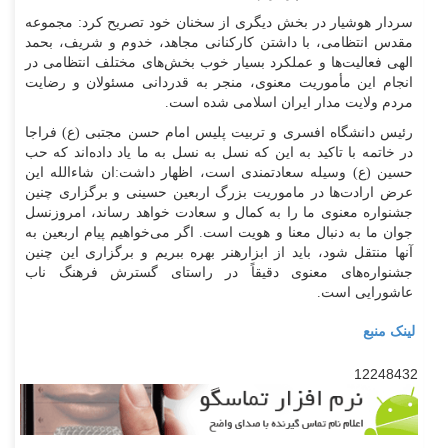
سردار هوشیار در بخش دیگری از سخنان خود تصریح کرد: مجموعه
مقدس انتظامی، با داشتن کارکنانی مجاهد، خدوم و شریف، بحمد
الهی فعالیت‌ها و عملکرد بسیار خوب بخش‌های مختلف انتظامی در
انجام این مأموریت معنوی، منجر به قدردانی مسئولان و رضایت
مردم ولایت مدار ایران اسلامی شده است.
رئیس دانشگاه افسری و تربیت پلیس امام حسن مجتبی (ع) فراجا
در خاتمه با تاکید به این که نسل به نسل به ما یاد داده‌اند که حب
حسین (ع) وسیله سعادتمندی است، اظهار داشت:ان شاءالله این
عرض ارادت‌ها در ماموریت بزرگ اربعین حسینی و برگزاری چنین
جشنواره معنوی ما را به کمال و سعادت خواهد رساند، امروزنسل
جوان ما به دنبال معنا و هویت است. اگر می‌خواهیم پیام اربعین به
آنها منتقل شود، باید از ابزارهنر بهره ببریم و برگزاری این چنین
جشنواره‌های معنوی دقیقاً در راستای گسترش فرهنگ ناب
عاشورایی است.
لینک منبع
12248432