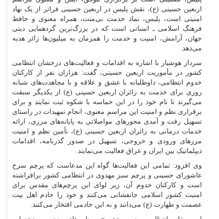
اربعین حسینی (ع)، نقش پلیس در اربعین حسینی فراتر از یک نهاد
امنیتی است، پلیس، نماد خدمت بی‌منت، همراه معنوی و حافظ
فرهنگ اسلامی ـ انسانی است که در بزرگ‌ترین گردهمایی دینی
جهان، آرامش، امنیت و خدمت را همزمان به میلیون‌ها زائر هدیه
می‌دهد.
سردار هوشیار با اشاره به اقدامات و فعالیت‌های درخشان انتظامی
کشور در مأموریت اربعین حسینی، گفت: هزاران نفر از کارکنان
خدوم انتظامی، داوطلبانه با عشق و علاقه و با مجاهدت‌های شبانه
روزی برای خدمت به زائران اربعین حسینی (ع) از یکدیگر سبقت
می‌گیرند تا نام خود را در این حماسه با شکوه ثبت نمایند و برای
برقراری نظم و امنیت این مراسم معنوی، انجام تمهیدات در راستای
تسهیل رفت و آمدی محور‌های مواصلاتی به پایانه‌های مرزی، ارائه
خدمات درمانی به زائران اربعین حسینی (ع)، تأمین نظم و امنیت
مرز‌های ورودی و خروجی، تسهیل در صدور گذرنامه، اقدامات
دیپلماتیک بین ایران و عراق فعالیت می‌نمایند.
وی افزود: تمامی این فعالیت‌ها گواه این مدعاست که پرچم سرخ
عاشورای حسینی و پرچم سبز مهدوی در انتظامی کشور برافراشته
است و کارکنان خدوم آن، زیر لوای این پرچم‌های مقدس برای
امنیت کشور اسلامی جانفشانی می‌کنند و خود را خادم اهل بیت
عصمت و طهارت (ع) می‌دانند و به این خادمی افتخار می‌کنند.