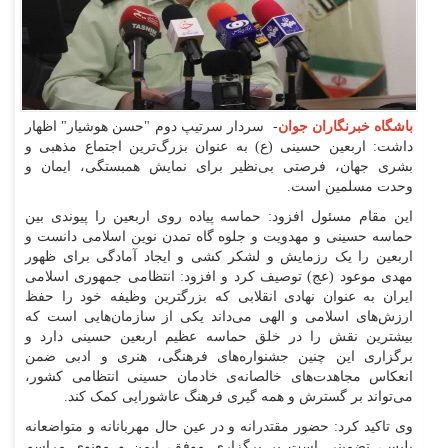
باشگاه خبرنگاران جوان
- سردار سرتیپ دوم "حسن هوشیار" اظهار
داشت: اربعین حسینی (ع) به عنوان بزرگ‌ترین اجتماع مذهبی و
بشری جهان، فرصتی بی‌نظیر برای نمایش همبستگی، ایمان و
وحدت مسلمین است.
این مقام مسئول افزود: حماسه پیاده روی اربعین را پیوندی بین
حماسه حسینی و مهدویت و جلوه گاه تمدن نوین اسلامی دانست و
اربعین را یک رزمایش و لشکر کشی و ایجاد آمادگی برای ظهور
مهدی موعود (عج) توصیف کرد و افزود: انتظامی جمهوری اسلامی
ایران به عنوان نهادی انقلابی که بزرگترین وظیفه خود را حفظ
ارزش‌های اسلامی و الهی می‌داند یکی از سازمان‌هایی است که
بیشترین نقش را در خلق حماسه عظیم اربعین حسینی دارد و
برگزاری این چنین جشنواره‌های فرهنگی، هنری و ادبی ضمن
انعکاس مجاهدت‌های خالصانه‌ی خادمان حسینی انتظامی کشور،
می‌تواند بر گسترش و همه گیری فرهنگ عاشورایی کمک کند.
وی تاکید کرد: حضور مقتدرانه و در عین حال مهربانانه و متواضعانه
پلیس، تضمینی است بر برگزاری موفق، ایمن و معنوی مراسم