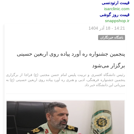
قیمت ارتودنسی
isarclinic.com
قیمت روز گوشی
snappshop.ir
14:21 - 18 آذر 1404
اجتماعی
باشگاه خبرنگاران
پنجمین جشنواره ره آورد پیاده روی اربعین حسینی
برگزار می‌شود
رئیس دانشگاه افسری و تربیت پلیس امام حسن مجتبی (ع) فراجا از برگزاری
پنجمین جشنواره فرهنگی، ادبی و هنری ره آورد پیاده روی اربعین حسینی (ع) به
میزبانی این دانشگاه خبر داد.