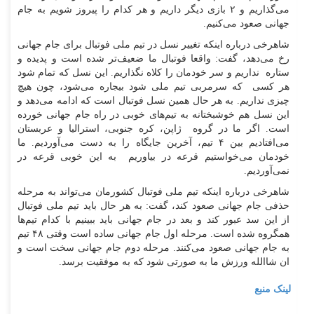
می‌گذاریم و ۲ بازی دیگر داریم و هر کدام را پیروز شویم به جام
جهانی صعود می‌کنیم.
شاهرخی درباره اینکه تغییر نسل در تیم ملی فوتبال برای جام جهانی
رخ می‌دهد، گفت: واقعا فوتبال ما ضعیف‌تر شده است و پدیده و
ستاره نداریم و سر خودمان را کلاه نگذاریم. این نسل که تمام شود
هر کسی که سرمربی تیم ملی شود بیجاره می‌شود، چون هیچ
چیزی نداریم. به هر حال همین نسل فوتبال است که ادامه می‌دهد و
این نسل هم خوشبختانه به تیم‌های خوبی در راه جام جهانی خورده
است. اگر ما در گروه ژاپن، کره جنوبی، استرالیا و عربستان
می‌افتادیم بین ۴ تیم، آخرین جایگاه را به دست می‌آوردیم. ما
خودمان می‌خواستیم قرعه در بیاوریم به این خوبی قرعه در
نمی‌آوردیم.
شاهرخی درباره اینکه تیم ملی فوتبال کشورمان می‌تواند به مرحله
حذفی جام جهانی صعود کند، گفت: به هر حال باید تیم ملی فوتبال
از این سد عبور کند و بعد در جام جهانی باید ببینیم با کدام تیم‌ها
همگروه شده است. مرحله اول جام جهانی ساده است وقتی ۴۸ تیم
به جام جهانی صعود می‌کنند. مرحله دوم جام جهانی سخت است و
ان شاالله ورزش ما به صورتی شود که به موفقیت برسد.
لینک منبع