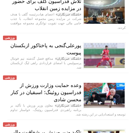
تلاش فدراسیون گلف برای حضور
در مزایده زمین انقلاب
اعضای هیات‌رئیسه گلف با هدف
«باشگاه خبرنگاران»
شرکت در مزایده زمین مجموعه انقلاب، با جذب
حامی مالی جهت تقویت توانگری مجموعه موافقت
کردند.
ورزشی
پورعلی‌گنجی به پاختاکور ازبکستان
پیوست
مدافع فصل گذشته تیم فوتبال
«باشگاه خبرنگاران»
پرسپولیس با امضای قراردادی راهی لیگ ازبکستان
شد.
ورزشی
وعده حمایت وزارت ورزش از
فدراسیون روئینگ؛ اسبقیان در کنار
محسن شادی
معاون وزیر ورزش با تأکید بر
«باشگاه خبرنگاران»
برنامه راهبردی فدراسیون روئینگ، خواستار تداوم
توسعه و استعدادیابی در این رشته شد.
ورزشی
تاکید وزیر ورزش بر شفافیت مالی