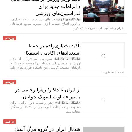
و الزامات جدید برای
فدراسیون‌های ورزشی
دنیامالی در نشست با خزانه‌داران،
«باشگاه خبرنگاران»
بر لزوم افتتاح حساب ارزی، تسویه سریع هزینه‌های
اعزام و شفافیت اسپانسرینگ تاکید کرد.
ورزشی
تأکید بختیاری‌زاده بر حفظ
استعداد‌های آکادمی استقلال
سرمربی تیم فوتبال استقلال
«باشگاه خبرنگاران»
تهران از مدیران این باشگاه درخواست کرده تا با
بازیکنان مستعد آکادمی این باشگاه قرارداد‌های بلند
مدت امضا شود.
ورزشی
از ایران تا داکار؛ زهرا رحیمی در
مسیر قضاوت المپیک جوانان
زهرا رحیمی، داور ایرانی، برای
«باشگاه خبرنگاران»
قضاوت در مسابقات المپیک جوانان ۲۰۲۶ در سنگال
انتخاب شد.
ورزشی
هندبال ایران در گروه مرگِ آسیا؛