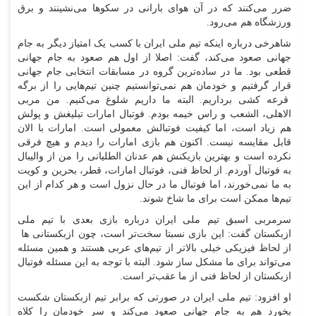
ضرر می‌کنند که در آن هوای بارانی در سکو‌ها می‌نشینند و برق
ورزشگاه هم می‌رود.
شاهرخی درباره اینکه تیم ملی ایران با کسب یک امتیاز دیگر به جام
جهانی صعود می‌کند، گفت: اصلا از اول هم صعود به جام جهانی
قطعی بود. ما در ساده‌ترین گروه در مسابقات انتخابی جام جهانی
قرار گرفتیم و خودمان هم نمی‌توانستیم چنین تیم‌هایی را از برگه
قرعه کشی برداریم. البته ما داریم شلوغ می‌کنیم. من مربی
الاهلی، الشعب و راس خیمه بودم. فوتبال امارات تبلیغش و پولش
هم زیاد است، اما کیفیت فوتبالش معمولی است. امارات با الان
قابل مقایسه نیست. اکنون هم بازی امارات را دیدم و هیچ فرقی
نکرده است و بهترین بازیکنش هم عدنان الطلیانی را من از والیبال
به فوتبال آوردم. از لحاظ فنی، فوتبال امارات، قطر، بحرین و کویت
به ما نمی‌خورند، اما فوتبال ما در حال نزول است و هر کدام از این
تیم‌ها ممکن است برای ما شاخ شوند.
سرمربی اسبق تیم ملی ایران درباره بازی بعدی با تیم ملی
ازبکستان گفت: این بازی نسبتا سخت‌تر است، چون ازبکستانی ها
از لحاظ فیزیکی خیلی بالاتر از تیم‌های عربی هستند و همین مسئله
می‌تواند برای ما مشکل ساز شود. البته با توجه به این مسئله فوتبال
ازبکستان از لحاظ فنی از ما عقب‌تر است.
او افزود: تیم ملی ایران در صورتی که برابر تیم ازبکستان شکست
بخورد هم به جام جهانی صعود می‌کند و سر خودمان را کلاه