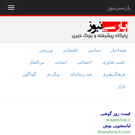
پارسی‌نیوز
نمایش
منو
همه‌اخبار
سیاسی
اقتصادی
ورزشی
علمی فناوری
اجتماعی
استانی
بین‌الملل
فرهنگی‌هنری
چند رسانه‌ای
وبگردی
گوناگون
بازار
قیمت روز گوشی
snappshop.ir
لباسشویی بوش
khanebosch.com