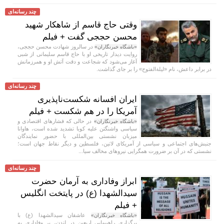
چند رسانه‌ای
وقتی حاج قاسم از شاهکار شهید
محسن حججی گفت + فیلم
در سالروز شهادت محسن حججی،
«باشگاه خبرنگاران»
روایت دیدار تاریخی او با حاج قاسم سلیمانی از شبی
آغاز می‌شود که شجاعت و دقت آتش او و همرزمانش
در برابر داعش، نام «لیلة‌الفتوح» را بر جای گذاشت.
چند رسانه‌ای
ایران افسانه شکست‌ناپذیری
آمریکا را در هم شکست + فیلم
در حالی که فشار‌های اقتصادی و
«باشگاه خبرنگاران»
سیاسی واشنگتن علیه کوبا تشدید شده است، هاوانا
میزبان نشستی بین‌المللی با حضور نمایندگان
جنبش‌های اجتماعی و سیاسی از آمریکای لاتین، فلسطین و دیگر نقاط جهان است؛
نشستی که در آن بر ضرورت همگرایی نیرو‌های مخالف سیا...
چند رسانه‌ای
ابراز وفاداری به آرمان حضرت
سیدالشهدا (ع) در پایتخت انگلیس
+ فیلم
عاشقان سیدالشهدا (ع) با
«باشگاه خبرنگاران»
برگزاری راهپیمایی اربعین در لندن، بر وفاداری به