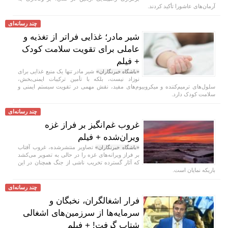
آرمان‌های عاشورا تأکید کردند.
چند رسانه‌ای
شیر مادر؛ غذایی فراتر از تغذیه و
عاملی برای تقویت سلامت کودک
+ فیلم
شیر مادر تنها یک منبع غذایی برای
«باشگاه خبرنگاران»
نوزاد نیست، بلکه با تأمین ترکیبات ایمنی‌بخش،
سلول‌های ترمیم‌کننده و میکروبیوم‌های مفید، نقش مهمی در تقویت سیستم ایمنی و
سلامت کودک دارد.
چند رسانه‌ای
غروب غم‌انگیز بر فراز غزه
ویران‌شده + فیلم
تصاویر منتشرشده، غروب آفتاب
«باشگاه خبرنگاران»
بر فراز ویرانه‌های غزه را در حالی به تصویر می‌کشد
که آثار گسترده تخریب ناشی از جنگ همچنان در این
باریکه نمایان است.
چند رسانه‌ای
فرار اشغالگران، نخبگان و
سرمایه‌ها از سرزمین‌های اشغالی
شتاب گرفت! + فیلم