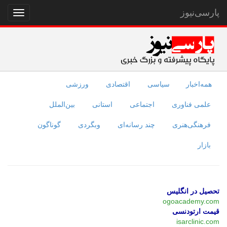
پارسی‌نیوز
نمایش
منو
همه‌اخبار
سیاسی
اقتصادی
ورزشی
علمی فناوری
اجتماعی
استانی
بین‌الملل
فرهنگی‌هنری
چند رسانه‌ای
وبگردی
گوناگون
بازار
تحصیل در انگلیس
ogoacademy.com
قیمت ارتودنسی
isarclinic.com