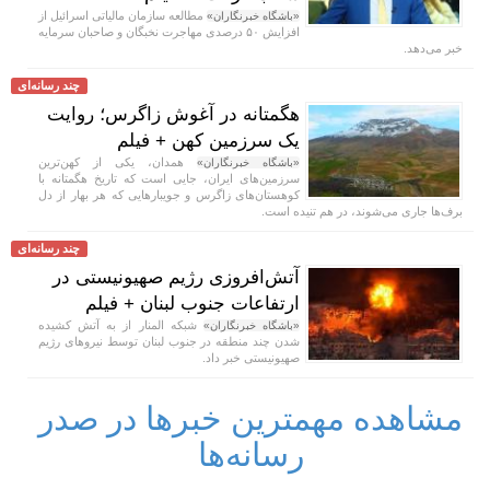
مطالعه سازمان مالیاتی اسرائیل از
«باشگاه خبرنگاران»
افزایش ۵۰ درصدی مهاجرت نخبگان و صاحبان سرمایه
خبر می‌دهد.
چند رسانه‌ای
هگمتانه در آغوش زاگرس؛ روایت
یک سرزمین کهن + فیلم
همدان، یکی از کهن‌ترین
«باشگاه خبرنگاران»
سرزمین‌های ایران، جایی است که تاریخ هگمتانه با
کوهستان‌های زاگرس و جویبار‌هایی که هر بهار از دل
برف‌ها جاری می‌شوند، در هم تنیده است.
چند رسانه‌ای
آتش‌افروزی رژیم صهیونیستی در
ارتفاعات جنوب لبنان + فیلم
شبکه المنار از به آتش کشیده
«باشگاه خبرنگاران»
شدن چند منطقه در جنوب لبنان توسط نیرو‌های رژیم
صهیونیستی خبر داد.
مشاهده مهمترین خبرها در صدر
رسانه‌ها