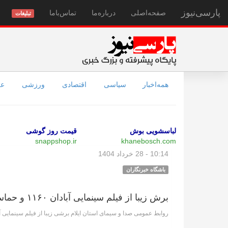
پارسی‌نیوز
صفحه‌اصلی
درباره‌ما
تماس‌با‌ما
تبلیغات
همه‌اخبار
سیاسی
اقتصادی
ورزشی
عل
لباسشویی بوش
قیمت روز گوشی
snappshop.ir
khanebosch.com
10:14 - 28 خرداد 1404
باشگاه خبرنگاران
برش زیبا از فیلم سینمایی آبادان ۱۱۶۰ و حماسه سحر امامی
روابط عمومی صدا و سیمای استان ایلام برشی زیبا از فیلم سینمایی آبادان ۱۱۶۰ و حماسه سحر امامی را من