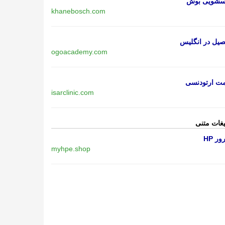
اسشویی بوش
khanebosch.com
یل در انگلیس
ogoacademy.com
مت ارتودنسی
isarclinic.com
یغات متنی
ر HP
myhpe.shop