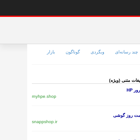
چند رسانه‌ای
وبگردی
گوناگون
بازار
یغات متنی (ویژه)
ر HP
myhpe.shop
مت روز گوشی
snappshop.ir