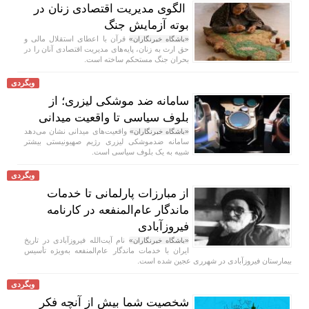
الگوی مدیریت اقتصادی زنان در
بوته آزمایش جنگ
قرآن با اعطای استقلال مالی و
«باشگاه خبرنگاران»
حق ارث به زنان، پایه‌های مدیریت اقتصادی آنان را در
بحران جنگ مستحکم ساخته است.
وبگردی
سامانه ضد موشکی لیزری؛ از
بلوف سیاسی تا واقعیت میدانی
واقعیت‌های میدانی نشان می‌دهد
«باشگاه خبرنگاران»
سامانه ضدموشکی لیزری رژیم صهیونیستی بیشتر
شبیه به یک بلوف سیاسی است.
وبگردی
از مبارزات پارلمانی تا خدمات
ماندگار عام‌المنفعه در کارنامه
فیروزآبادی
نام آیت‌الله فیروزآبادی در تاریخ
«باشگاه خبرنگاران»
ایران با خدمات ماندگار عام‌المنفعه به‌ویژه تأسیس
بیمارستان فیروزآبادی در شهرری عجین شده است.
وبگردی
شخصیت شما بیش از آنچه فکر