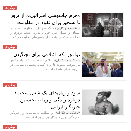
وبگردی
«هرم جاسوسی اسرائیل»؛ از ترور
تا تسخیر برای نفوذ در مقاومت
جنگ اسرائیل با مقاومت فقط در
«باشگاه خبرنگاران»
آسمان و میدان نبرد جریان ندارد، پشت ترورها و
حملات، شبکه‌ای چندلایه از جاسوسان فعالیت می‌کند.
وبگردی
توافق مکه؛ ائتلافی برای نجنگیدن
توافق سه‌جانبه مکه، پاسخگوی
«باشگاه خبرنگاران»
نیاز موقت سعودی‌ها برای کسب پشتیبانی سیاسی در
شرایط فعلی منطقه است.
وبگردی
سود و زیان‌های یک شغل سخت/
درباره زندگی و زمانه نخستین
خبرنگار ایرانی
این مطلب به مناسبت روز خبرنگار
«باشگاه خبرنگاران»
به زندگی اولین خبرنگار ایرانی پرداخته است.
وبگردی