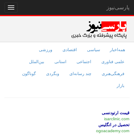
پارسی‌نیوز
نمایش
منو
همه‌اخبار
سیاسی
اقتصادی
ورزشی
علمی فناوری
اجتماعی
استانی
بین‌الملل
فرهنگی‌هنری
چند رسانه‌ای
وبگردی
گوناگون
بازار
قیمت ارتودنسی
isarclinic.com
تحصیل در انگلیس
ogoacademy.com