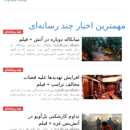
مهمترین اخبار چند رسانه‌ای
چند رسانه‌ای
میانکاله دوباره در آتش + فیلم
پناهگاه حیات‌وحش میانکاله بار
«باشگاه خبرنگاران»
دیگر طعمه شعله‌های آتش شد؛ حریقی که به گفته
گزارش‌ها، دهمین آتش‌سوزی این منطقه ارزشمند در
یک ماه اخیر است.
چند رسانه‌ای
افزایش تهدید‌ها علیه قضات
مخالف ترامپ + فیلم
روزنامه واشینگتن پست از افزایش
«باشگاه خبرنگاران»
تهدید‌ها علیه قضاتی خبر داد که با برخی سیاست‌های
دونالد ترامپ مخالفت کرده‌اند.
چند رسانه‌ای
تداوم کارشکنی تل‌آویو در
آتش‌بس غزه + فیلم
در حالی که تلاش‌ها برای تثبیت
«باشگاه خبرنگاران»