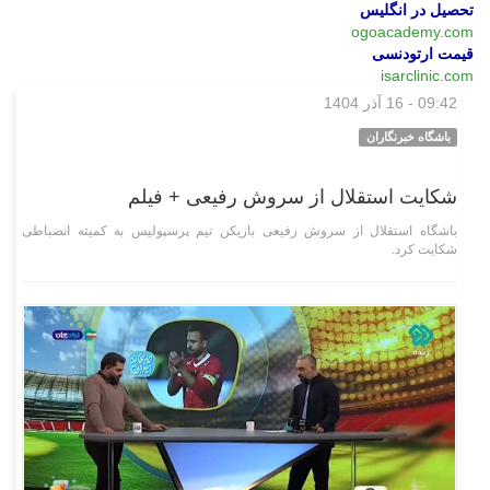
تحصیل در انگلیس
ogoacademy.com
قیمت ارتودنسی
isarclinic.com
09:42 - 16 آذر 1404
چند رسانه‌ای
باشگاه خبرنگاران
شکایت استقلال از سروش رفیعی + فیلم
باشگاه استقلال از سروش رفیعی بازیکن تیم پرسپولیس به کمیته انضباطی
شکایت کرد.