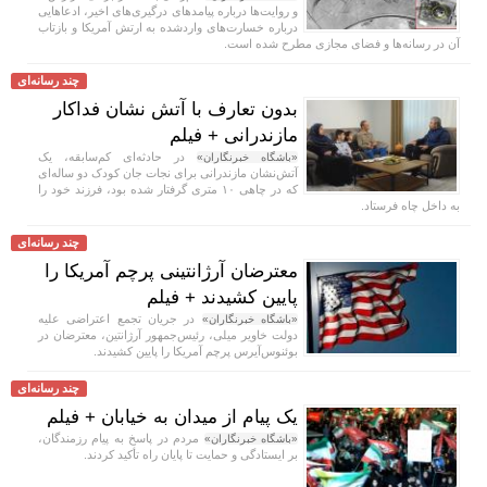
و روایت‌ها درباره پیامد‌های درگیری‌های اخیر، ادعا‌هایی
درباره خسارت‌های واردشده به ارتش آمریکا و بازتاب
آن در رسانه‌ها و فضای مجازی مطرح شده است.
چند رسانه‌ای
بدون تعارف با آتش نشان فداکار
مازندرانی + فیلم
در حادثه‌ای کم‌سابقه، یک
«باشگاه خبرنگاران»
آتش‌نشان مازندرانی برای نجات جان کودک دو ساله‌ای
که در چاهی ۱۰ متری گرفتار شده بود، فرزند خود را
به داخل چاه فرستاد.
چند رسانه‌ای
معترضان آرژانتینی پرچم آمریکا را
پایین کشیدند + فیلم
در جریان تجمع اعتراضی علیه
«باشگاه خبرنگاران»
دولت خاویر میلی، رئیس‌جمهور آرژانتین، معترضان در
بوئنوس‌آیرس پرچم آمریکا را پایین کشیدند.
چند رسانه‌ای
یک پیام از میدان به خیابان + فیلم
مردم در پاسخ به پیام رزمندگان،
«باشگاه خبرنگاران»
بر ایستادگی و حمایت تا پایان راه تأکید کردند.