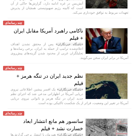
آتش‌بس در غزه ادامه دارد، گزارش‌ها حاکی از آن
است که کابینه رژیم صهیونیستی همچنان از پذیرش
تعهدات مربوط به توافق خودداری می‌کند.
چند رسانه‌ای
ناکامی راهبرد آمریکا مقابل ایران
+ فیلم
پس از محقق نشدن اهداف
«باشگاه خبرنگاران»
اعلام‌شده ترامپ از حمله به ایران، برخی رسانه‌ها و
تحلیلگران غربی از محدود شدن گزینه‌های پیش‌روی
آمریکا در برابر ایران سخن می‌گویند.
چند رسانه‌ای
نظم جدید ایران در تنگه هرمز +
فیلم
یک افسر پیشین اطلاعاتی نیروی
«باشگاه خبرنگاران»
دریایی آمریکا در اظهاراتی مدعی شد که اجرای نظم
جدید ایران در تنگه هرمز و ناتوانی نیروی دریایی
آمریکا در تغییر این وضعیت، فراتر از یک شکست تاکتیکی بوده است.
چند رسانه‌ای
سانسور هم مانع انتشار ابعاد
خسارت نشد + فیلم
هم‌زمان با انتشار برخی گزارش‌ها
«باشگاه خبرنگاران»