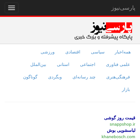
پارسی‌نیوز
نمایش
منو
همه‌اخبار
سیاسی
اقتصادی
ورزشی
علمی فناوری
اجتماعی
استانی
بین‌الملل
فرهنگی‌هنری
چند رسانه‌ای
وبگردی
گوناگون
بازار
قیمت روز گوشی
snappshop.ir
لباسشویی بوش
khanebosch.com