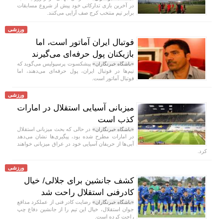
در آخرین بازی تدارکاتی خود پیش از شروع مسابقات
برابر تیم منتخب کرج صف آرایی می‌کنند.
ورزشی
فوتبال ایران آماتور است، اما
بازیکنان پول حرفه‌ای می‌گیرند
پیشکسوت پرسپولیس می‌گوید که
«باشگاه خبرنگاران»
تیم‌ها در فوتبال ایران، پول حرفه‌ای می‌دهند، اما
فوتبال آماتور است.
ورزشی
میزبانی آسیایی استقلال در امارات
کذب است
در حالی که بحث میزبانی استقلال
«باشگاه خبرنگاران»
در امارات مطرح شده بود، پیگیری‌ها نشان می‌دهد
آبی‌ها از حریفان آسیایی خود در عراق میزبانی خواهند
کرد.
ورزشی
کشف جانشین برای جلالی/ خیال
کادرفنی استقلال راحت شد
رضایت کادر فنی از عملکرد مدافع
«باشگاه خبرنگاران»
جوان استقلال، خیال این تیم را از جانشین دفاع چپ
راحت کرده است.