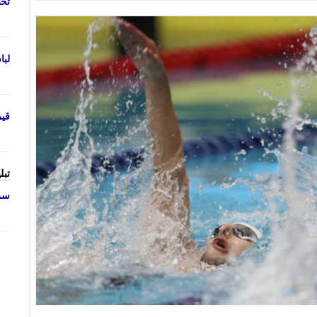
تحص
لب
قی
تبل
سرو