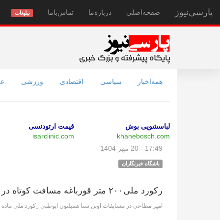
پارسی‌نیوز
صفحه‌اصلی
درباره‌ما
تماس‌با‌ما
تبلیغات
همه‌اخبار
سیاسی
اقتصادی
ورزشی
عل
لباسشویی بوش
قیمت ارتودنسی
isarclinic.com
khanebosch.com
17:49 - 20 مهر 1404
باشگاه خبرنگاران
رکورد ملی۲۰۰ متر قورباغه مسافت کوتاه در ابوظبی شکست
امیر مطاعی در مسابقات اوپن شنا همیلتون ابوظبی رکورد ملی ماده ۲۰۰ متر قورباغه مسافت کوتاه را شکست.