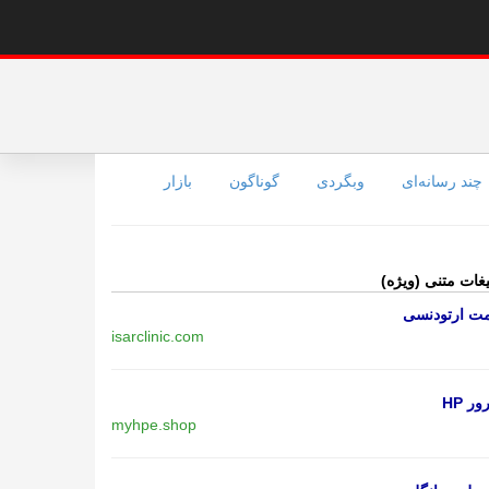
چند رسانه‌ای
وبگردی
گوناگون
بازار
یغات متنی (ویژه)
مت ارتودنسی
isarclinic.com
ر HP
myhpe.shop