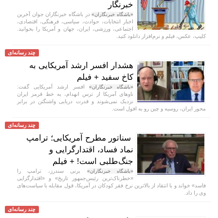
خبرنگار
در باشگاه خبرنگاران جوان آخرین
«باشگاه خبرنگاران»
اخبار انتخابات، حوادث، سیاسی، فرهنگی، اقتصادی،
اجتماعی، ورزشی، ایران، جهان و آمریکا را بخوانید.
کلیپ، عکس، فیلم و نرم‌افزار دانلود کنید.
چند رسانه‌ای
هشدار افسر ارشد آمریکایی به
کاخ سفید + فیلم
افسر ارشد آمریکایی گفت:
«باشگاه خبرنگاران»
ناو‌های آمریکا از ترس انهدام، به خط قرمز ایران
نزدیک نمی‌شوند و قدرت دریایی واشنگتن در برابر
محور ایران، روسیه و چین رو به افول است.
چند رسانه‌ای
سناتور مطرح آمریکایی؛ ترامپ
نماد فساد، اقتدارگرایی و
جنگ‌طلبی است! + فیلم
برنی سندرز، ترامپ را
«باشگاه خبرنگاران»
«خطرناک‌ترین رئیس‌جمهور تاریخ» و «اقتدارگرایی
فاسد» خواند و با انتقاد از بالاترین نرخ فقر کودکان در آمریکا، قول مقابله با سیاست‌های
وی را داد.
چند رسانه‌ای