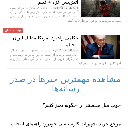
آتش‌بس غزه + فیلم
در حالی که تلاش‌ها برای تثبیت
«باشگاه خبرنگاران»
آتش‌بس در غزه ادامه دارد، گزارش‌ها حاکی از آن
است که کابینه رژیم صهیونیستی همچنان از پذیرش
تعهدات مربوط به توافق خودداری می‌کند.
چند رسانه‌ای
ناکامی راهبرد آمریکا مقابل ایران
+ فیلم
پس از محقق نشدن اهداف
«باشگاه خبرنگاران»
اعلام‌شده ترامپ از حمله به ایران، برخی رسانه‌ها و
تحلیلگران غربی از محدود شدن گزینه‌های پیش‌روی
آمریکا در برابر ایران سخن می‌گویند.
مشاهده مهمترین خبرها در صدر
رسانه‌ها
چوب مبل سلطنتی را چگونه تمیز کنیم؟
مرجع خرید تجهیزات کارشناسی خودرو؛ راهنمای انتخاب