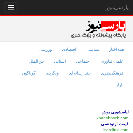
پارسی‌نیوز
نمایش
منو
همه‌اخبار
سیاسی
اقتصادی
ورزشی
علمی فناوری
اجتماعی
استانی
بین‌الملل
فرهنگی‌هنری
چند رسانه‌ای
وبگردی
گوناگون
بازار
لباسشویی بوش
khanebosch.com
قیمت ارتودنسی
isarclinic.com