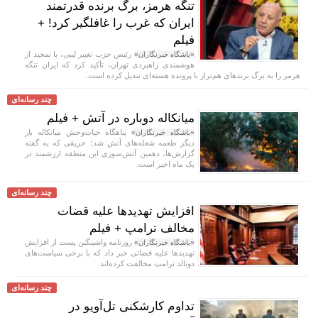
تنگه هرمز، برگ برنده قدرتمند
ایران که غرب را غافلگیر کرد! +
فیلم
رئیس حزب تغییر لیبی، با تمجید از
«باشگاه خبرنگاران»
هوشمندی راهبردی تهران، تأکید کرد که ایران تنگه
هرمز را به برگ برند‌های هم‌تراز با پرونده هسته‌ای تبدیل کرده است.
چند رسانه‌ای
میانکاله دوباره در آتش + فیلم
پناهگاه حیات‌وحش میانکاله بار
«باشگاه خبرنگاران»
دیگر طعمه شعله‌های آتش شد؛ حریقی که به گفته
گزارش‌ها، دهمین آتش‌سوزی این منطقه ارزشمند در
یک ماه اخیر است.
چند رسانه‌ای
افزایش تهدید‌ها علیه قضات
مخالف ترامپ + فیلم
روزنامه واشینگتن پست از افزایش
«باشگاه خبرنگاران»
تهدید‌ها علیه قضاتی خبر داد که با برخی سیاست‌های
دونالد ترامپ مخالفت کرده‌اند.
چند رسانه‌ای
تداوم کارشکنی تل‌آویو در