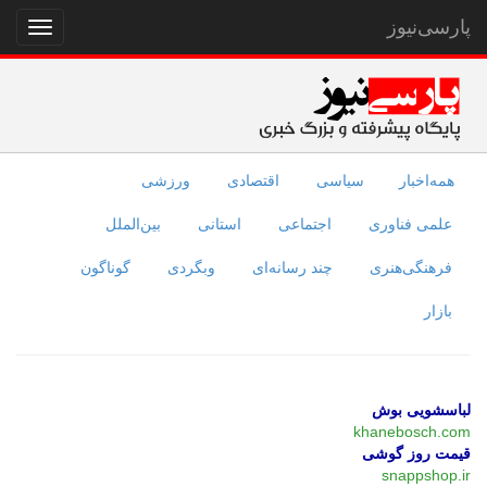
پارسی‌نیوز
نمایش
منو
همه‌اخبار
سیاسی
اقتصادی
ورزشی
علمی فناوری
اجتماعی
استانی
بین‌الملل
فرهنگی‌هنری
چند رسانه‌ای
وبگردی
گوناگون
بازار
لباسشویی بوش
khanebosch.com
قیمت روز گوشی
snappshop.ir