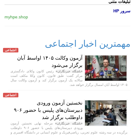
تبلیغات متنی
سرور HP
myhpe.shop
مهمترین اخبار اجتماعی
اجتماعی
آزمون وکالت ۱۴۰۵ اواسط آبان
برگزار می‌شود
رئیس کانون وکلای دادگستری
«باشگاه خبرنگاران»
مرکز گفت: طبق قانون، کانون وکلا مکلف است
سالانه یک آزمون برگزار کند و آزمون وکالت سال
۱۴۰۵ اواسط آبان‌ امسال برگزار خواهد شد.
اجتماعی
نخستین آزمون ورودی
دبیرستان‌های پلیس با حضور ۹۰۶
داوطلب برگزار شد
مرحله نهایی نخستین آزمون
«باشگاه خبرنگاران»
ورودی دبیرستان‌های پلیس با حضور ۹۰۶ داوطلب
برگزیده در سه رشته علوم تجربی، ریاضی‌فیزیک و علوم انسانی در دانشگاه افسری و