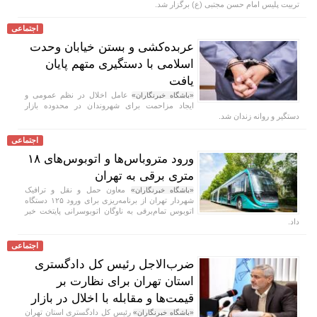
تربیت پلیس امام حسن مجتبی (ع) برگزار شد.
اجتماعی
عربده‌کشی و بستن خیابان وحدت
اسلامی با دستگیری متهم پایان
یافت
عامل اخلال در نظم عمومی و
«باشگاه خبرنگاران»
ایجاد مزاحمت برای شهروندان در محدوده بازار
دستگیر و روانه زندان شد.
اجتماعی
ورود متروباس‌ها و اتوبوس‌های ۱۸
متری برقی به تهران
معاون حمل و نقل و ترافیک
«باشگاه خبرنگاران»
شهردار تهران از برنامه‌ریزی برای ورود ۱۲۵ دستگاه
اتوبوس تمام‌برقی به ناوگان اتوبوسرانی پایتخت خبر
داد.
اجتماعی
ضرب‌الاجل رئیس کل دادگستری
استان تهران برای نظارت بر
قیمت‌ها و مقابله با اخلال در بازار
رئیس کل دادگستری استان تهران
«باشگاه خبرنگاران»