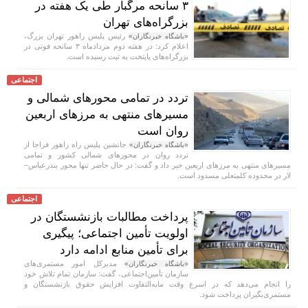
۳ سانحه مرگبار طی یک هفته در
بزرگراه‌های تهران
رئیس پلیس راهور تهران بزرگ،
«باشگاه خبرنگاران»
اعلام کرد: در هفته دوم مردادماه ۳ سانحه فوتی در
بزرگراه‌های پایتخت به ثبت رسیده است.
اجتماعی
تردد در تمامی محور‌های شمالی و
مسیر‌های منتهی به مرز‌های اربعین
روان است
جانشین پلیس راه راهور فراجا از
«باشگاه خبرنگاران»
تردد روان در محور‌های شمالی کشور و تمامی
مسیر‌های منتهی به مرز‌های اربعین خبر داد و گفت: در حال حاضر تنها محور بندرعباس–
لار در محدوده کلمتعلی مسدود است.
اجتماعی
پرداخت مطالبات بازنشستگان در
اولویت تأمین اجتماعی؛ پیگیری
برای تأمین منابع ادامه دارد
مدیرکل امور مستمری‌های
«باشگاه خبرنگاران»
سازمان تأمین‌اجتماعی، گفت: سازمان تمام تلاش خود
را انجام می‌دهد که در اسرع وقت مابه‌التفاوت افزایش حقوق بازنشستگان و
مستمری‌بگیران پرداخت شود.