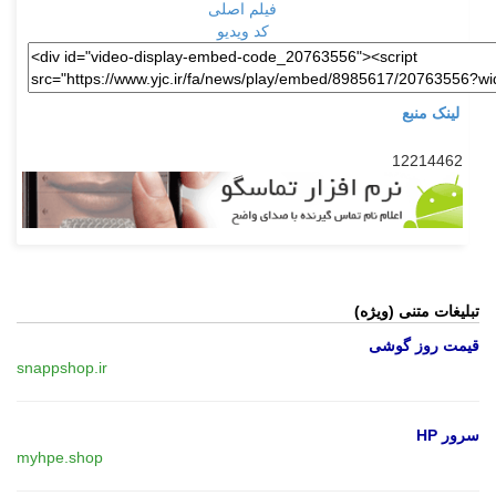
فیلم اصلی
کد ویدیو
لینک منبع
12214462
تبلیغات متنی (ویژه)
قیمت روز گوشی
snappshop.ir
سرور HP
myhpe.shop