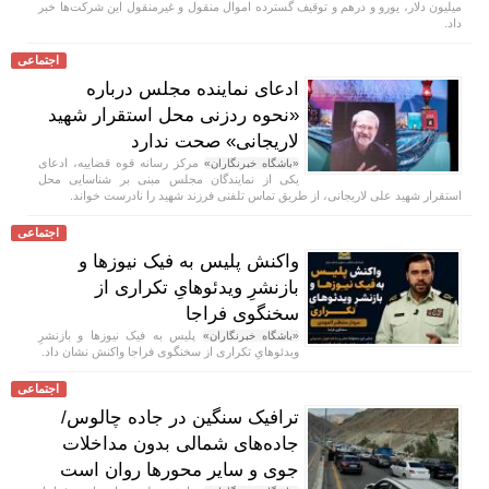
میلیون دلار، یورو و درهم و توقیف گسترده اموال منقول و غیرمنقول این شرکت‌ها خبر
داد.
اجتماعی
ادعای نماینده مجلس درباره
«نحوه ردزنی محل استقرار شهید
لاریجانی» صحت ندارد
مرکز رسانه قوه قضاییه، ادعای
«باشگاه خبرنگاران»
یکی از نمایندگان مجلس مبنی بر شناسایی محل
استقرار شهید علی لاریجانی، از طریق تماس تلفنی فرزند شهید را نادرست خواند.
اجتماعی
واکنش پلیس به فیک نیوز‌ها و
بازنشرِ ویدئوهایِ تکراری از
سخنگوی فراجا
پلیس به فیک نیوزها و بازنشرِ
«باشگاه خبرنگاران»
ویدئوهایِ تکراری از سخنگوی فراجا واکنش نشان داد.
اجتماعی
ترافیک سنگین در جاده چالوس/
جاده‌های شمالی بدون مداخلات
جوی و سایر محور‌ها روان است