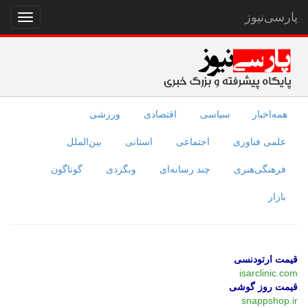
پارسی‌نیوز
نمایش
منو
همه‌اخبار
سیاسی
اقتصادی
ورزشی
علمی فناوری
اجتماعی
استانی
بین‌الملل
فرهنگی‌هنری
چند رسانه‌ای
وبگردی
گوناگون
بازار
قیمت ارتودنسی
isarclinic.com
قیمت روز گوشی
snappshop.ir