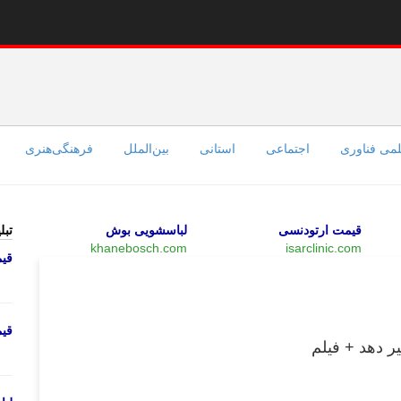
می فناوری
اجتماعی
استانی
بین‌الملل
فرهنگی‌هنری
قیمت ارتودنسی
لباسشویی بوش
تبل
khanebosch.com
isarclinic.com
قی
چند رسانه‌ای
قی
ر دهد + فیلم