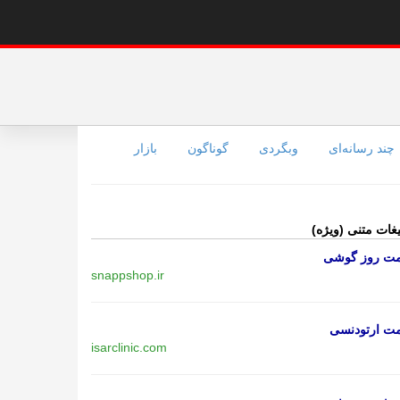
چند رسانه‌ای
وبگردی
گوناگون
بازار
یغات متنی (ویژه)
مت روز گوشی
snappshop.ir
مت ارتودنسی
isarclinic.com