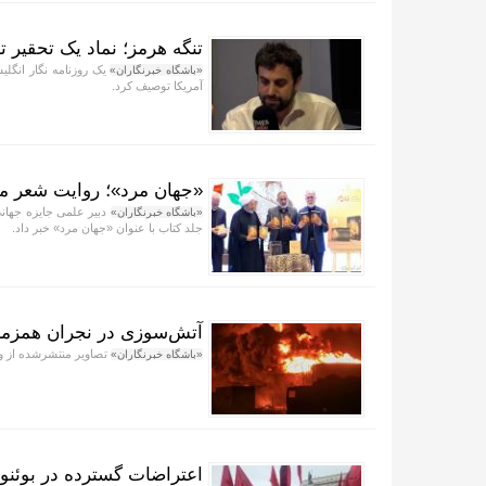
تنگه هرمز؛ نماد یک تحقیر ت
یک روزنامه نگار انگلی
«باشگاه خبرنگاران»
آمریکا توصیف کرد.
«جهان مرد»؛ روایت شعر مق
«باشگاه خبرنگاران»
جلد کتاب با عنوان «جهان مرد» خبر داد.
آتش‌سوزی در نجران همزما
تصاویر منتشرشده از و
«باشگاه خبرنگاران»
اعتراضات گسترده در بوئنوس