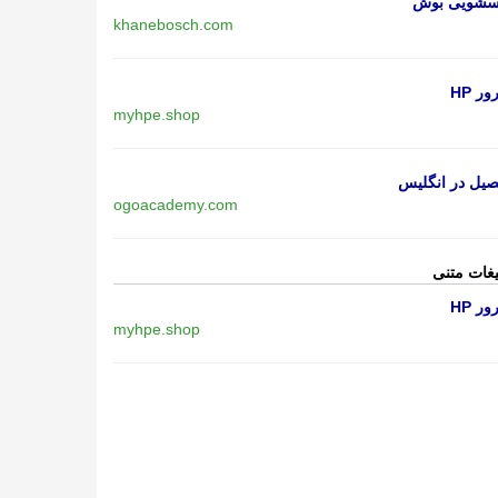
اسشویی بوش
khanebosch.com
ر HP
myhpe.shop
یل در انگلیس
ogoacademy.com
یغات متنی
ر HP
myhpe.shop