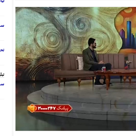
لب
سرو
تحص
تبل
سرو