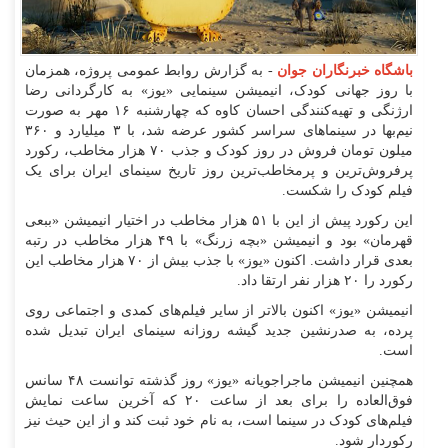
باشگاه خبرنگاران جوان
- به گزارش روابط عمومی پروژه، همزمان
با روز جهانی کودک، انیمیشن سینمایی «یوز» به کارگردانی رضا
ارژنگی و تهیه‌کنندگی احسان کاوه که چهارشنبه ۱۶ مهر به صورت
نیم‌بها در سینما‌های سراسر کشور عرضه شد، با ٣ میلیارد و ٣۶٠
میلون تومان فروش در روز کودک و جذب ۷۰ هزار مخاطب، رکورد
پرفروش‌ترین و پرمخاطب‌ترین روز تاریخ سینمای ایران برای یک
فیلم کودک را شکست.
این رکورد پیش از این با ۵۱ هزار مخاطب در اختیار انیمیشن «ببعی
قهرمان» بود و انیمیشن «بچه زرنگ» با ۴۹ هزار مخاطب در رتبه
بعدی قرار داشت. اکنون «یوز» با جذب بیش از ۷۰ هزار مخاطب این
رکورد را ۲۰ هزار نفر ارتقا داد.
انیمیشن «یوز» اکنون بالاتر از سایر فیلم‌های کمدی و اجتماعی روی
پرده، به صدرنشین جدید گیشه روزانه سینمای ایران تبدیل شده
است.
همچنین انیمیشن ماجراجویانه «یوز» روز گذشته توانست ۴٨ سانس
فوق‌العاده را برای بعد از ساعت ٢٠ که آخرین ساعت نمایش
فیلم‌های کودک در سینما است، به نام خود ثبت کند و از این حیث نیز
رکوردار شود.