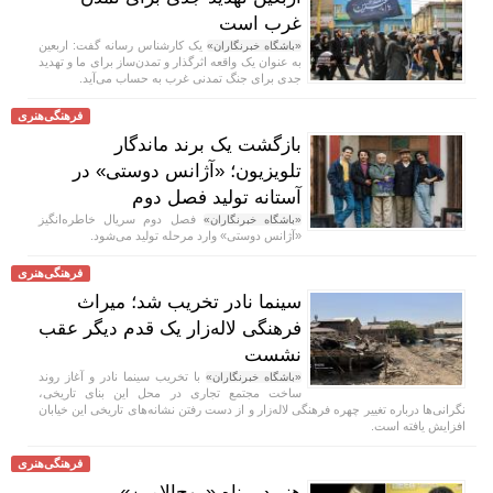
غرب است
یک کارشناس رسانه گفت: اربعین
«باشگاه خبرنگاران»
به عنوان یک واقعه اثرگذار و تمدن‌ساز برای ما و تهدید
جدی برای جنگ تمدنی غرب به حساب می‌آید.
فرهنگی‌هنری
بازگشت یک برند ماندگار
تلویزیون؛ «آژانس دوستی» در
آستانه تولید فصل دوم
فصل دوم سریال خاطره‌انگیز
«باشگاه خبرنگاران»
«آژانس دوستی» وارد مرحله تولید می‌شود.
فرهنگی‌هنری
سینما نادر تخریب شد؛ میراث
فرهنگی لاله‌زار یک قدم دیگر عقب
نشست
با تخریب سینما نادر و آغاز روند
«باشگاه خبرنگاران»
ساخت مجتمع تجاری در محل این بنای تاریخی،
نگرانی‌ها درباره تغییر چهره فرهنگی لاله‌زار و از دست رفتن نشانه‌های تاریخی این خیابان
افزایش یافته است.
فرهنگی‌هنری
هنر در پناه «روح‌الامین»