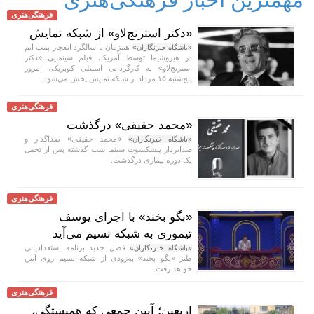
فرهنگی‌هنری
«دکتر استرنج‌لاو» از شبکه نمایش
همزمان با سالگرد انفجار بمب اتم
«باشگاه خبرنگاران»
در هیروشیما توسط آمریکا، فیلم سینمایی «دکتر
استرنج‌لاو» به کارگردانی استنلی کوبریک، امروز
پنج‌شنبه ۱۵ مرداد از شبکه نمایش پخش می‌شود.
فرهنگی‌هنری
«محمد حقیقی» درگذشت
«محمد حقیقی» صداگذار و
«باشگاه خبرنگاران»
صدابردار پیشکسوت سینما شب گذشته پس از تحمل
یک دوره بیماری درگذشت.
فرهنگی‌هنری
«بگو بخند» با اجرای یوسف
تیموری به شبکه نسیم می‌آید
فصل جدید برنامه استعدادیابی
«باشگاه خبرنگاران»
طنز «بگو بخند» به‌زودی از شبکه نسیم روی آنتن
خواهد رفت.
فرهنگی‌هنری
اربعین؛ آیین جمعی که همبستگی،