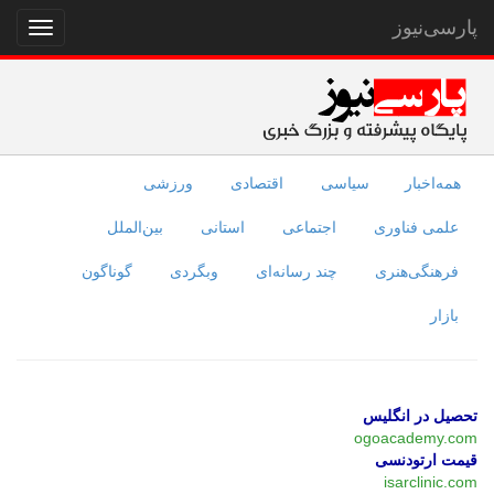
پارسی‌نیوز
نمایش
منو
همه‌اخبار
سیاسی
اقتصادی
ورزشی
علمی فناوری
اجتماعی
استانی
بین‌الملل
فرهنگی‌هنری
چند رسانه‌ای
وبگردی
گوناگون
بازار
تحصیل در انگلیس
ogoacademy.com
قیمت ارتودنسی
isarclinic.com