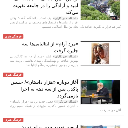
امید و آزادگی را در جامعه تقویت
می‌کند
یک استاد دانشگاه گفت: وقتی
«باشگاه خبرنگاران»
افراد از ملت‌ها و فرهنگ‌های مختلف در مراسم اربعین
کنار هم قرار می‌گیرند، شاهد یک اتحاد بین ملل اسلامی هستیم.
فرهنگی‌هنری
«مرد آرام» از ایتالیایی‌ها سه
جایزه گرفت
فیلم «مرد آرام» به کارگردانی
«باشگاه خبرنگاران»
بهنوش صادقی و تهیه‌کنندگی مهدی هاشمی برنده سه
جایزه از پنجمین جشنواره ایماگو ایتالیا شد.
فرهنگی‌هنری
آغاز دوباره «هزار داستان»/ حسین
پاکدل پس از سه دهه به اجرا
بازمی‌گردد
فصل جدید برنامه «هزار داستان»
«باشگاه خبرنگاران»
با اجرای حسین پاکدل، به‌زودی از شبکه نسیم روی
آنتن خواهد رفت.
فرهنگی‌هنری
اربعین تهدید جدی برای تمدن