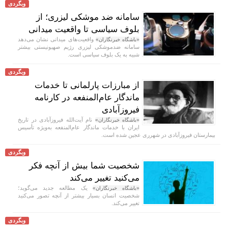
وبگردی
سامانه ضد موشکی لیزری؛ از
بلوف سیاسی تا واقعیت میدانی
واقعیت‌های میدانی نشان می‌دهد
«باشگاه خبرنگاران»
سامانه ضدموشکی لیزری رژیم صهیونیستی بیشتر
شبیه به یک بلوف سیاسی است.
وبگردی
از مبارزات پارلمانی تا خدمات
ماندگار عام‌المنفعه در کارنامه
فیروزآبادی
نام آیت‌الله فیروزآبادی در تاریخ
«باشگاه خبرنگاران»
ایران با خدمات ماندگار عام‌المنفعه به‌ویژه تأسیس
بیمارستان فیروزآبادی در شهرری عجین شده است.
وبگردی
شخصیت شما بیش از آنچه فکر
می‌کنید تغییر می‌کند
یک مطالعه جدید می‌گوید؛
«باشگاه خبرنگاران»
شخصیت انسان بسیار بیشتر از آنچه تصور می‌کنید
تغییر می‌کند.
وبگردی