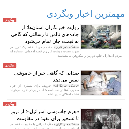
مهمترین اخبار وبگردی
وبگردی
روایت خبرنگاران استان‌ها؛ از
جاده‌های ناامن تا رسالتی که گاهی
به قیمت جان تمام می‌شود
هفدهم مرداد فقط یک تاریخ در
«باشگاه خبرنگاران»
تقویم نیست و پشت این روز قصه آدم‌هایی ایستاده که
مردم آن‌ها را با قلم، دوربین و میکروفن می‌شناسند.
وبگردی
صدایی که گاهی خبر از خاموشی
نفس می‌دهد
خروپف برای بسیاری از افراد
«باشگاه خبرنگاران»
صدایی آشنا در شب است؛ اما در برخی افراد می‌تواند
نشانه اختلالی جدی باشد.
وبگردی
«هرم جاسوسی اسرائیل»؛ از ترور
تا تسخیر برای نفوذ در مقاومت
جنگ اسرائیل با مقاومت فقط در
«باشگاه خبرنگاران»
آسمان و میدان نبرد جریان ندارد، پشت ترورها و