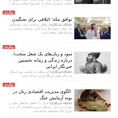
حملات، شبکه‌ای چندلایه از جاسوسان فعالیت می‌کند.
وبگردی
توافق مکه؛ ائتلافی برای نجنگیدن
توافق سه‌جانبه مکه، پاسخگوی
«باشگاه خبرنگاران»
نیاز موقت سعودی‌ها برای کسب پشتیبانی سیاسی در
شرایط فعلی منطقه است.
وبگردی
سود و زیان‌های یک شغل سخت/
درباره زندگی و زمانه نخستین
خبرنگار ایرانی
این مطلب به مناسبت روز خبرنگار
«باشگاه خبرنگاران»
به زندگی اولین خبرنگار ایرانی پرداخته است.
وبگردی
الگوی مدیریت اقتصادی زنان در
بوته آزمایش جنگ
قرآن با اعطای استقلال مالی و
«باشگاه خبرنگاران»
حق ارث به زنان، پایه‌های مدیریت اقتصادی آنان را در
بحران جنگ مستحکم ساخته است.