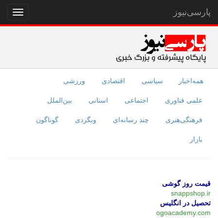
پارسی‌نیوز
نمایش
منو
همه‌اخبار
سیاسی
اقتصادی
ورزشی
علمی فناوری
اجتماعی
استانی
بین‌الملل
فرهنگی‌هنری
چند رسانه‌ای
وبگردی
گوناگون
بازار
قیمت روز گوشی
snappshop.ir
تحصیل در انگلیس
ogoacademy.com