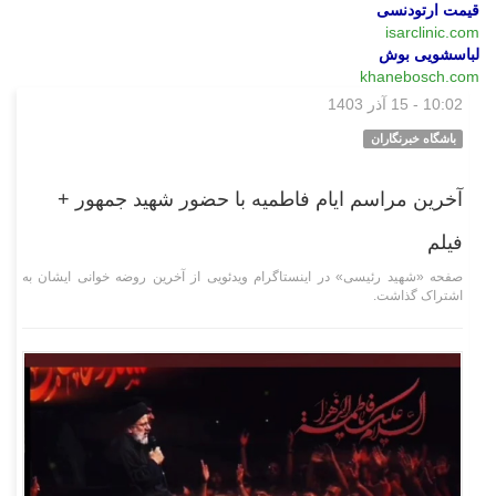
قیمت ارتودنسی
isarclinic.com
لباسشویی بوش
khanebosch.com
10:02 - 15 آذر 1403
وبگردی
باشگاه خبرنگاران
آخرین مراسم ایام فاطمیه با حضور شهید جمهور +
فیلم
صفحه «شهید رئیسی» در اینستاگرام ویدئویی از آخرین روضه خوانی ایشان به
اشتراک گذاشت.