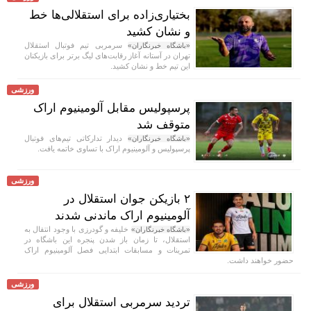
بختیاری‌زاده برای استقلالی‌ها خط
و نشان کشید
سرمربی تیم فوتبال استقلال
«باشگاه خبرنگاران»
تهران در آستانه آغاز رقابت‌های لیگ برتر برای بازیکنان
این تیم خط و نشان کشید.
ورزشی
پرسپولیس مقابل آلومینیوم اراک
متوقف شد
دیدار تدارکاتی تیم‌های فوتبال
«باشگاه خبرنگاران»
پرسپولیس و آلومینیوم اراک با تساوی خاتمه یافت.
ورزشی
۲ بازیکن جوان استقلال در
آلومینیوم اراک ماندنی شدند
خلیفه و گودرزی با وجود انتقال به
«باشگاه خبرنگاران»
استقلال، تا زمان باز شدن پنجره این باشگاه در
تمرینات و مسابقات ابتدایی فصل آلومینیوم اراک
حضور خواهند داشت.
ورزشی
تردید سرمربی استقلال برای