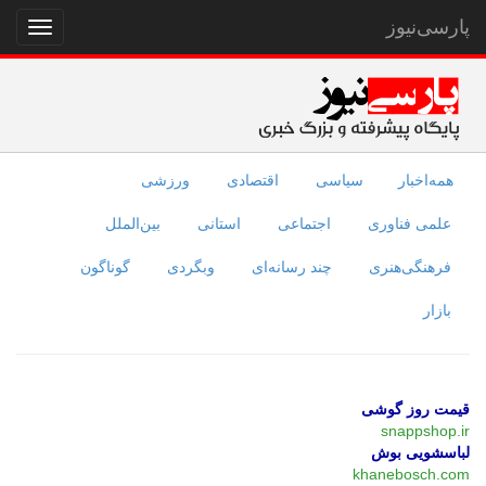
پارسی‌نیوز
نمایش
منو
همه‌اخبار
سیاسی
اقتصادی
ورزشی
علمی فناوری
اجتماعی
استانی
بین‌الملل
فرهنگی‌هنری
چند رسانه‌ای
وبگردی
گوناگون
بازار
قیمت روز گوشی
snappshop.ir
لباسشویی بوش
khanebosch.com