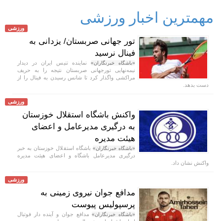
مهمترین اخبار ورزشی
ورزشی
تور جهانی صربستان/ یزدانی به
فینال نرسید
نماینده تنیس ایران در دیدار
«باشگاه خبرنگاران»
نیمه‌نهایی تورجهانی صربستان نتیجه را به حریف
مراکشی واگذار کرد تا شانس رسیدن به فینال را از
دست بدهد.
ورزشی
واکنش باشگاه استقلال خوزستان
به درگیری مدیرعامل و اعضای
هیئت مدیره
باشگاه استقلال خوزستان به خبر
«باشگاه خبرنگاران»
درگیری مدیرعامل باشگاه و اعضای هیئت مدیره
واکنش نشان داد.
ورزشی
مدافع جوان نیروی زمینی به
پرسپولیس پیوست
مدافع جوان و آینده دار فوتبال
«باشگاه خبرنگاران»