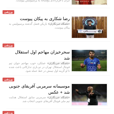
ایران با قراردادی پنج‌ساله به پرسپولیس پیوست.
ورزشی
رضا شکاری به پیکان پیوست
بازیکن فصل گذشته پرسپولیس به
«باشگاه خبرنگاران»
پیکان پیوست.
ورزشی
سحرخیزان مهاجم اول استقلال
شد
عملکرد خوب مهاجم جوان تیم
«باشگاه خبرنگاران»
فوتبال استقلال تهران در دو بازی تدارکاتی باعث شده
تا او گزینه اول تیمش در خط حمله شود.
ورزشی
موسیمانه سرمربی آفریقای جنوبی
شد + عکس
سرمربی سابق استقلال هدایت
«باشگاه خبرنگاران»
تیم ملی فوتبال آفریقای جنوبی انتخاب شد.
ورزشی