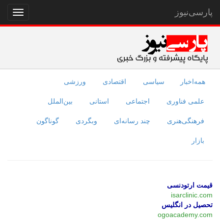
پارسی‌نیوز
نمایش
منو
همه‌اخبار
سیاسی
اقتصادی
ورزشی
علمی فناوری
اجتماعی
استانی
بین‌الملل
فرهنگی‌هنری
چند رسانه‌ای
وبگردی
گوناگون
بازار
قیمت ارتودنسی
isarclinic.com
تحصیل در انگلیس
ogoacademy.com