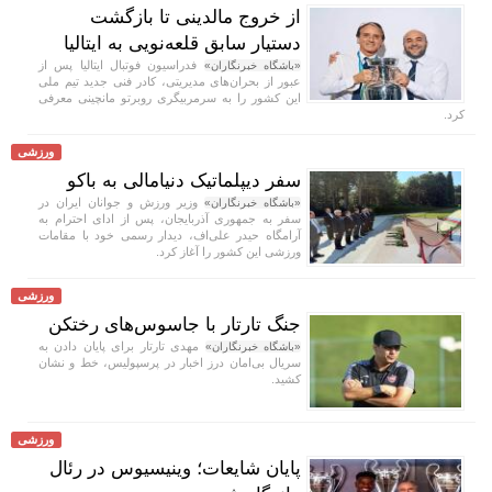
از خروج مالدینی تا بازگشت
دستیار سابق قلعه‌نویی به ایتالیا
فدراسیون فوتبال ایتالیا پس از
«باشگاه خبرنگاران»
عبور از بحران‌های مدیریتی، کادر فنی جدید تیم ملی
این کشور را به سرمربیگری روبرتو مانچینی معرفی
کرد.
ورزشی
سفر دیپلماتیک دنیامالی به باکو
وزیر ورزش و جوانان ایران در
«باشگاه خبرنگاران»
سفر به جمهوری آذربایجان، پس از ادای احترام به
آرامگاه حیدر علی‌اف، دیدار رسمی خود با مقامات
ورزشی این کشور را آغاز کرد.
ورزشی
جنگ تارتار با جاسوس‌های رختکن
مهدی تارتار برای پایان دادن به
«باشگاه خبرنگاران»
سریال بی‌امان درز اخبار در پرسپولیس، خط و نشان
کشید.
ورزشی
پایان شایعات؛ وینیسیوس در رئال