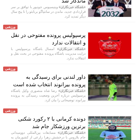
ماندگار شد
وینیسیوس جونیور با توافق بر سر
«باشگاه خبرنگاران»
قراردادی جدید، ماندن در سانتیاگو برنابئو را تا پنج سال
دیگر تمدید کرد.
ورزشی
پرسپولیس پرونده مفتوحی در نقل
و انتقالات ندارد
امسال باشگاه پرسپولیس با
«باشگاه خبرنگاران»
درایت مدیریت باشگاه پرونده مفتوحی در بحث نقل و
انتقالات ندارد.
ورزشی
داور لندنی برای رسیدگی به
پرونده بیرانوند انتخاب شده است
رضا شاه منصوری وکیل باشگاه
«باشگاه خبرنگاران»
پرسپولیس درباره آخرین وضعیت رسیدگی به پرونده
بیرانوند توضیحاتی را بیان کرد.
ورزشی
دونده کرمانی با ۲ رکورد شکنی
برترین ورزشکار جام شد
مسابقات بین‌المللی دوومیدانی
«باشگاه خبرنگاران»
جام بلاروس با درخشش زهرا زارعی از کشورمان به