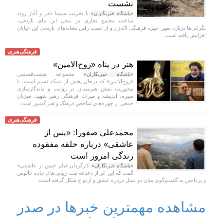
نشست
با تخریب سینما نادر و آغاز روند
«باشگاه خبرنگاران»
ساخت مجتمع تجاری در محل این بنای تاریخی،
نگرانی‌ها درباره تغییر چهره فرهنگی لاله‌زار و از دست رفتن نشانه‌های تاریخی این خیابان
افزایش یافته است.
فرهنگی‌هنری
هنر در پناه «روح‌الامین»
مجموعه هشت‌قسمتی
«باشگاه خبرنگاران»
«روح‌الامین» که درحال پخش از شبکه نسیم است، با
محوریت نقش هنرمندان در روایت و ماندگارسازی
سیره، اندیشه و میراث فرهنگی رهبر شهید، میزبان
جمعی از چهره‌های شاخص فرهنگ و هنر کشور است.
فرهنگی‌هنری
محمدعلی صفورا: «پس از
عاشقی» درباره حلقه مفقوده
زندگی امروز است
کارگردان فیلم «پس از عاشقی»
«باشگاه خبرنگاران»
گفت که این اثر از دغدغه ثبت زیبایی‌های جاده چالوس
و پرداختن به گفت‌وگوی میان دو نسل درباره عشق و ازدواج شکل گرفته است.
مشاهده مهمترین خبرها در صدر