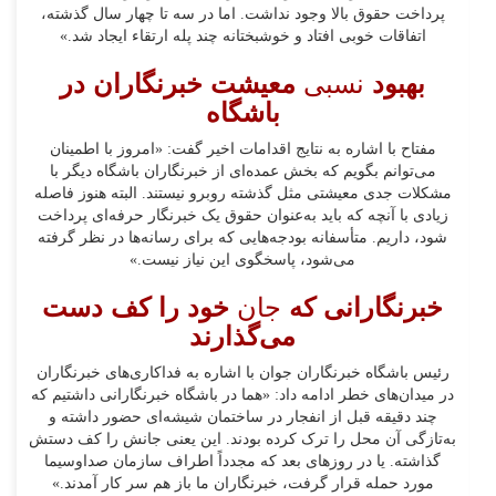
پرداخت حقوق بالا وجود نداشت. اما در سه تا چهار سال گذشته،
اتفاقات خوبی افتاد و خوشبختانه چند پله ارتقاء ایجاد شد.»
بهبود
نسبی
معیشت خبرنگاران در
باشگاه
مفتاح با اشاره به نتایج اقدامات اخیر گفت: «امروز با اطمینان
می‌توانم بگویم که بخش عمده‌ای از خبرنگاران باشگاه دیگر با
مشکلات جدی معیشتی مثل گذشته روبرو نیستند. البته هنوز فاصله
زیادی با آنچه که باید به‌عنوان حقوق یک خبرنگار حرفه‌ای پرداخت
شود، داریم. متأسفانه بودجه‌هایی که برای رسانه‌ها در نظر گرفته
می‌شود، پاسخگوی این نیاز نیست.»
خبرنگارانی که
جان
خود را کف دست
می‌گذارند
رئیس باشگاه خبرنگاران جوان با اشاره به فداکاری‌های خبرنگاران
در میدان‌های خطر ادامه داد: «هما در باشگاه خبرنگارانی داشتیم که
چند دقیقه قبل از انفجار در ساختمان شیشه‌ای حضور داشته و
به‌تازگی آن محل را ترک کرده بودند. این یعنی جانش را کف دستش
گذاشته. یا در روزهای بعد که مجدداً اطراف سازمان صداوسیما
مورد حمله قرار گرفت، خبرنگاران ما باز هم سر کار آمدند.»