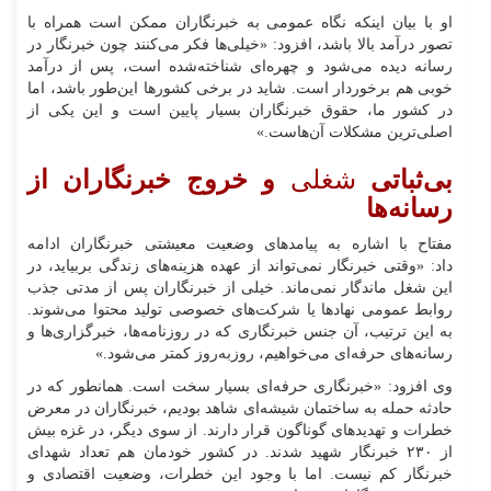
او با بیان اینکه نگاه عمومی به خبرنگاران ممکن است همراه با
تصور درآمد بالا باشد، افزود: «خیلی‌ها فکر می‌کنند چون خبرنگار در
رسانه دیده می‌شود و چهره‌ای شناخته‌شده است، پس از درآمد
خوبی هم برخوردار است. شاید در برخی کشورها این‌طور باشد، اما
در کشور ما، حقوق خبرنگاران بسیار پایین است و این یکی از
اصلی‌ترین مشکلات آن‌هاست.»
بی‌ثباتی
شغلی
و خروج خبرنگاران از
رسانه‌ها
مفتاح با اشاره به پیامدهای وضعیت معیشتی خبرنگاران ادامه
داد: «وقتی خبرنگار نمی‌تواند از عهده هزینه‌های زندگی بربیاید، در
این شغل ماندگار نمی‌ماند. خیلی از خبرنگاران پس از مدتی جذب
روابط عمومی‌ نهادها یا شرکت‌های خصوصی تولید محتوا می‌شوند.
به این ترتیب، آن جنس خبرنگاری که در روزنامه‌ها، خبرگزاری‌ها و
رسانه‌های حرفه‌ای می‌خواهیم، روزبه‌روز کمتر می‌شود.»
وی افزود: «خبرنگاری حرفه‌ای بسیار سخت است. همانطور که در
حادثه حمله به ساختمان شیشه‌ای شاهد بودیم، خبرنگاران در معرض
خطرات و تهدیدهای گوناگون قرار دارند. از سوی دیگر، در غزه بیش
از ۲۳۰ خبرنگار شهید شدند. در کشور خودمان هم تعداد شهدای
خبرنگار کم نیست. اما با وجود این خطرات، وضعیت اقتصادی و