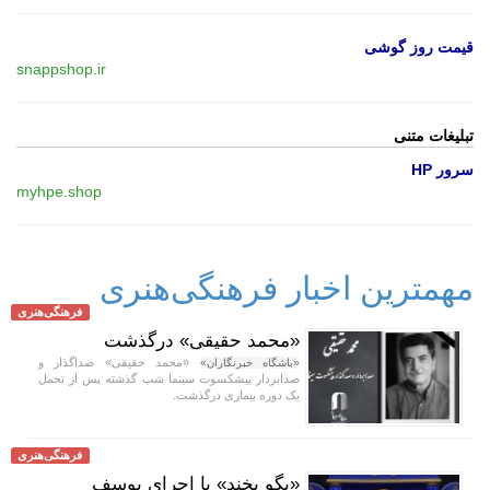
قیمت روز گوشی
snappshop.ir
تبلیغات متنی
سرور HP
myhpe.shop
مهمترین اخبار فرهنگی‌هنری
فرهنگی‌هنری
«محمد حقیقی» درگذشت
«محمد حقیقی» صداگذار و
«باشگاه خبرنگاران»
صدابردار پیشکسوت سینما شب گذشته پس از تحمل
یک دوره بیماری درگذشت.
فرهنگی‌هنری
«بگو بخند» با اجرای یوسف