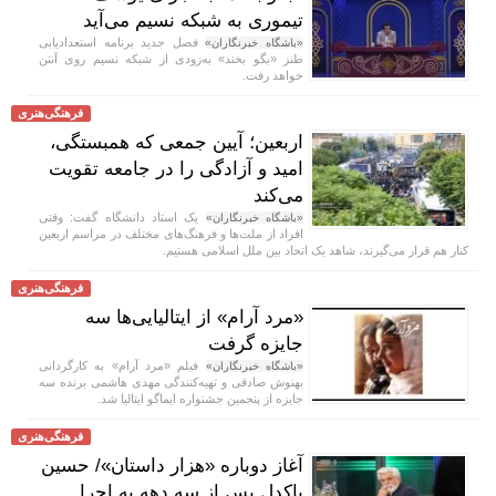
تیموری به شبکه نسیم می‌آید
فصل جدید برنامه استعدادیابی
«باشگاه خبرنگاران»
طنز «بگو بخند» به‌زودی از شبکه نسیم روی آنتن
خواهد رفت.
فرهنگی‌هنری
اربعین؛ آیین جمعی که همبستگی،
امید و آزادگی را در جامعه تقویت
می‌کند
یک استاد دانشگاه گفت: وقتی
«باشگاه خبرنگاران»
افراد از ملت‌ها و فرهنگ‌های مختلف در مراسم اربعین
کنار هم قرار می‌گیرند، شاهد یک اتحاد بین ملل اسلامی هستیم.
فرهنگی‌هنری
«مرد آرام» از ایتالیایی‌ها سه
جایزه گرفت
فیلم «مرد آرام» به کارگردانی
«باشگاه خبرنگاران»
بهنوش صادقی و تهیه‌کنندگی مهدی هاشمی برنده سه
جایزه از پنجمین جشنواره ایماگو ایتالیا شد.
فرهنگی‌هنری
آغاز دوباره «هزار داستان»/ حسین
پاکدل پس از سه دهه به اجرا