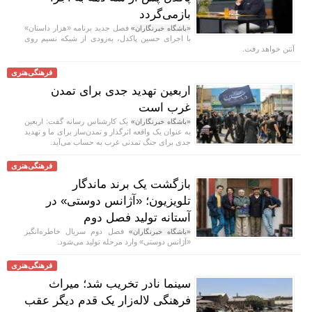
بازمی‌گردد
فصل جدید برنامه «هزار داستان»
«باشگاه خبرنگاران»
با اجرای حسین پاکدل، به‌زودی از شبکه نسیم روی
آنتن خواهد رفت.
فرهنگی‌هنری
اربعین تهدید جدی برای تمدن
غرب است
یک کارشناس رسانه گفت: اربعین
«باشگاه خبرنگاران»
به عنوان یک واقعه اثرگذار و تمدن‌ساز برای ما و تهدید
جدی برای جنگ تمدنی غرب به حساب می‌آید.
فرهنگی‌هنری
بازگشت یک برند ماندگار
تلویزیون؛ «آژانس دوستی» در
آستانه تولید فصل دوم
فصل دوم سریال خاطره‌انگیز
«باشگاه خبرنگاران»
«آژانس دوستی» وارد مرحله تولید می‌شود.
فرهنگی‌هنری
سینما نادر تخریب شد؛ میراث
فرهنگی لاله‌زار یک قدم دیگر عقب