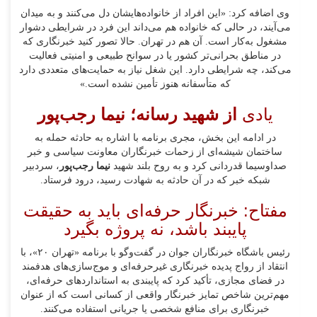
وی اضافه کرد: «این افراد از خانواده‌هایشان دل می‌کنند و به میدان
می‌آیند، در حالی که خانواده هم می‌داند این فرد در شرایطی دشوار
مشغول به‌کار است. آن هم در تهران. حالا تصور کنید خبرنگاری که
در مناطق بحرانی‌تر کشور یا در سوانح طبیعی و امنیتی فعالیت
می‌کند، چه شرایطی دارد. این شغل نیاز به حمایت‌های متعددی دارد
که متأسفانه هنوز تأمین نشده است.»
یادی
از شهید رسانه؛ نیما رجب‌پور
در ادامه این بخش، مجری برنامه با اشاره به حادثه حمله به
ساختمان شیشه‌ای از زحمات خبرنگاران معاونت سیاسی و خبر
صداوسیما قدردانی کرد و به روح بلند شهید
نیما رجب‌پور
، سردبیر
شبکه خبر که در آن حادثه به شهادت رسید، درود فرستاد.
مفتاح: خبرنگار حرفه‌ای باید به حقیقت
پایبند باشد، نه پروژه‌ بگیرد
رئیس باشگاه خبرنگاران جوان در گفت‌وگو با برنامه «تهران ۲۰»، با
انتقاد از رواج پدیده خبرنگاری غیرحرفه‌ای و موج‌سازی‌های هدفمند
در فضای مجازی، تأکید کرد که پایبندی به استانداردهای حرفه‌ای،
مهم‌ترین شاخص تمایز خبرنگار واقعی از کسانی است که از عنوان
خبرنگاری برای منافع شخصی یا جریانی استفاده می‌کنند.