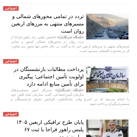
اجتماعی
تردد در تمامی محور‌های شمالی و
مسیر‌های منتهی به مرز‌های اربعین
روان است
جانشین پلیس راه راهور فراجا از
«باشگاه خبرنگاران»
تردد روان در محور‌های شمالی کشور و تمامی
مسیر‌های منتهی به مرز‌های اربعین خبر داد و گفت: در حال حاضر تنها محور بندرعباس–
لار در محدوده کلمتعلی مسدود است.
اجتماعی
پرداخت مطالبات بازنشستگان در
اولویت تأمین اجتماعی؛ پیگیری
برای تأمین منابع ادامه دارد
مدیرکل امور مستمری‌های
«باشگاه خبرنگاران»
سازمان تأمین‌اجتماعی، گفت: سازمان تمام تلاش خود
را انجام می‌دهد که در اسرع وقت مابه‌التفاوت افزایش حقوق بازنشستگان و
مستمری‌بگیران پرداخت شود.
اجتماعی
پایان طرح ترافیکی اربعین ۱۴۰۵
پلیس راهور فراجا با ثبت ۶۷
میلیون تردد