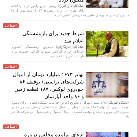
رئیس پلیس راهور فراجا با اعلام
«باشگاه خبرنگاران»
پایان طرح ۲۰ روزه اربعین ۱۴۰۵، از ثبت بیش از ۶۷
میلیون تردد در محور‌های منتهی به مرز‌های کشور خبر داد.
اجتماعی
شرط جدید برای بازنشستگی
اعلام شد
صندوق بازنشستگی کشوری
«باشگاه خبرنگاران»
جزئیات اجرای افزایش سنوات الزامی خدمت برای
بازنشستگی را اعلام کرد.
اجتماعی
تهاتر ۱۶۷۳ میلیارد تومان از اموال
شرکت‌های تراستی/ توقیف ۸۶
خودروی لوکس، ۱۸۷ قطعه زمین
و ۸۶ واحد آپارتمان
دادستان تهران با تشریح آخرین اقدامات دستگاه قضایی برای وصول
«باشگاه خبرنگاران»
تعهدات ارزی، از تهاتر ۱۶۷۳ میلیارد تومان از اموال شرکت‌های تراستی، وصول چندین
میلیون دلار، یورو و درهم و توقیف گسترده اموال منقول و غیرمنقول این شرکت‌ها خبر
داد.
اجتماعی
ادعای نماینده مجلس درباره