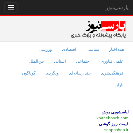
پارسی‌نیوز
نمایش
منو
همه‌اخبار
سیاسی
اقتصادی
ورزشی
علمی فناوری
اجتماعی
استانی
بین‌الملل
فرهنگی‌هنری
چند رسانه‌ای
وبگردی
گوناگون
بازار
لباسشویی بوش
khanebosch.com
قیمت روز گوشی
snappshop.ir