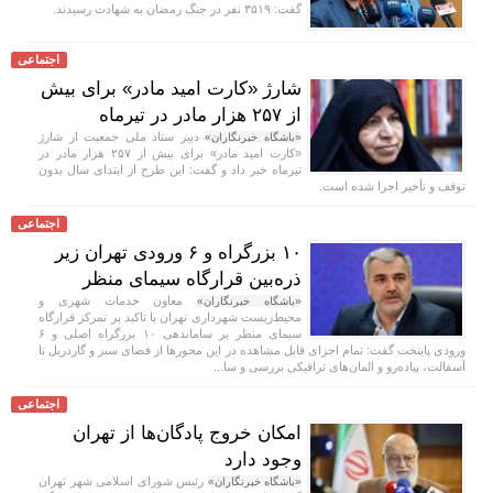
گفت: ۳۵۱۹ نفر در جنگ رمضان به شهادت رسیدند.
اجتماعی
شارژ «کارت امید مادر» برای بیش
از ۲۵۷ هزار مادر در تیرماه
دبیر ستاد ملی جمعیت از شارژ
«باشگاه خبرنگاران»
«کارت امید مادر» برای بیش از ۲۵۷ هزار مادر در
تیرماه خبر داد و گفت: این طرح از ابتدای سال بدون
توقف و تأخیر اجرا شده است.
اجتماعی
۱۰ بزرگراه و ۶ ورودی تهران زیر
ذره‌بین قرارگاه سیمای منظر
معاون خدمات شهری و
«باشگاه خبرنگاران»
محیط‌زیست شهرداری تهران با تاکید بر تمرکز قرارگاه
سیمای منظر بر ساماندهی ۱۰ بزرگراه اصلی و ۶
ورودی پایتخت گفت: تمام اجزای قابل مشاهده در این محور‌ها از فضای سبز و گاردریل تا
آسفالت، پیاده‌رو و المان‌های ترافیکی بررسی و سا...
اجتماعی
امکان خروج پادگان‌ها از تهران
وجود دارد
رئیس شورای اسلامی شهر تهران
«باشگاه خبرنگاران»