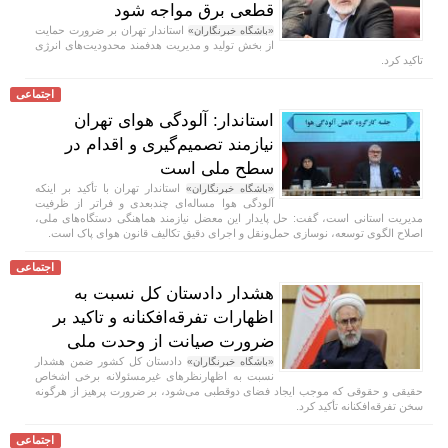
قطعی برق مواجه شود
استاندار تهران بر ضرورت حمایت
«باشگاه خبرنگاران»
از بخش تولید و مدیریت هدفمند محدودیت‌های انرژی
تاکید کرد.
اجتماعی
استاندار: آلودگی هوای تهران
نیازمند تصمیم‌گیری و اقدام در
سطح ملی است
استاندار تهران با تأکید بر اینکه
«باشگاه خبرنگاران»
آلودگی هوا مساله‌ای چندبعدی و فراتر از ظرفیت
مدیریت استانی است، گفت: حل پایدار این معضل نیازمند هماهنگی دستگاه‌های ملی،
اصلاح الگوی توسعه، نوسازی حمل‌ونقل و اجرای دقیق تکالیف قانون هوای پاک است.
اجتماعی
هشدار دادستان کل نسبت به
اظهارات تفرقه‌افکنانه و تاکید بر
ضرورت صیانت از وحدت ملی
دادستان کل کشور ضمن هشدار
«باشگاه خبرنگاران»
نسبت به اظهارنظر‌های غیرمسئولانه برخی اشخاص
حقیقی و حقوقی که موجب ایجاد فضای دوقطبی می‌شود، بر ضرورت پرهیز از هرگونه
سخن تفرقه‌افکنانه تأکید کرد.
اجتماعی