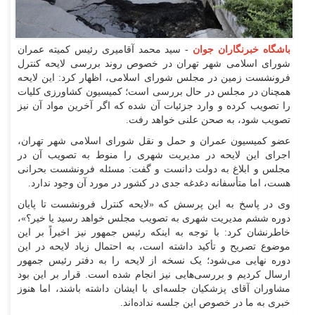
باشگاه خبرنگاران جوان
- سید محمد آقامیری رئیس کمیته عمران
شورای اسلامی شهر تهران در خصوص روند بررسی لایحه کنترل
فرونشست زمین در مجلس شورای اسلامی، اظهار کرد: این لایحه
همچنان در مجلس در حال بررسی است؛ کمیسیون کشاورزی کلیات
را تصویب کرده و وارد جزئیات آن شده که اگر آخرین مواد آن نیز
تصویب شود، به صحن علنی خواهد رفت.
عضو کمیسیون عمران و حمل و نقل شورای اسلامی شهر تهران،
اجرای این لایحه در مدیریت شهری را منوط به تصویب آن در
مجلس و ابلاغ به دولت دانست و گفت: مسئله فرونشست بحرانی
هست، اما متأسفانه دغدغه جدی در کشور در مورد آن وجود ندارد.
وی در پاسخ به این پرسش که «لایحه کنترل فرونشست تا پایان
دوره ششم مدیریت شهری به تصویب مجلس خواهد رسید یا خیر؟»،
خاطرنشان کرد: با توجه به اینکه رئیس جمهور نیز اخیراً بر این
موضوع تصریح و تأکید داشته است، به احتمال زیاد لایحه در این
دوره نهایی می‌شود؛ یک نسخه از لایحه را به دفتر رئیس جمهور
ارسال کردیم و بررسی‌هایی نیز انجام شده است. قرار بر این بود
مشاوران آقای پزشکیان جلسه‌ای با ایشان داشته باشند، اما هنوز
خبری به ما در خصوص این جلسه نداده‌اند.