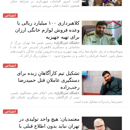
گفت: امروز اقدامات شهرداری در شرایط جنگی
همچون جلسات قبلی بررسی می‌شود.
اجتماعی
کلاهبرداری ۱۰۰ میلیارد ریالی با
وعده فروش لوازم خانگی ارزان
برای تهیه جهیزیه
رئیس پلیس فتا تهران بزرگ از
«باشگاه خبرنگاران»
شناسایی و دستگیری کلاهبردار اینترنتی خبر داد که با
سوءاستفاده از نیاز خانواده‌ها برای تهیه جهیزیه و وعده فروش لوازم خانگی با قیمت‌های
بسیار پایین، اعتماد قربانیان را جلب و در مجموع حدود ۱۰۰ میلیارد ریال از آنان ک...
اجتماعی
تشکیل تیم کارآگاهانِ زبده برای
دستگیری عاملانِ قتل حمیدرضا
رجب‌زاده
بنابر اعلام دفتر سخنگوی پلیس،
«باشگاه خبرنگاران»
تیمی از کارآگاهان زبده برای دستگیری عاملان قتل
حمیدرضا رجب‌زاده تشکیل شده است.
اجتماعی
معتمدیان: هیچ واحد تولیدی در
تهران نباید بدون اطلاع قبلی با