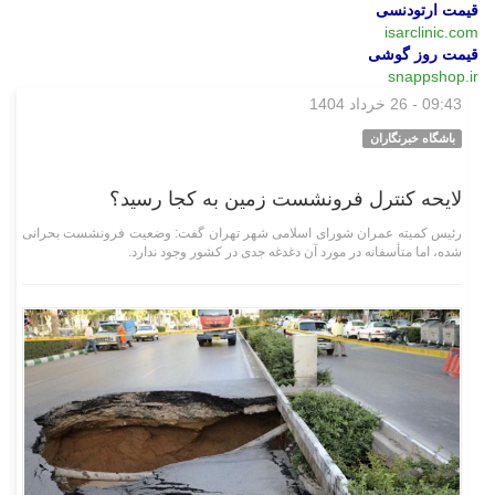
قیمت ارتودنسی
isarclinic.com
قیمت روز گوشی
snappshop.ir
09:43 - 26 خرداد 1404
اجتماعی
باشگاه خبرنگاران
لایحه کنترل فرونشست زمین به کجا رسید؟
رئیس کمیته عمران شورای اسلامی شهر تهران گفت: وضعیت فرونشست بحرانی
شده، اما متأسفانه در مورد آن دغدغه جدی در کشور وجود ندارد.