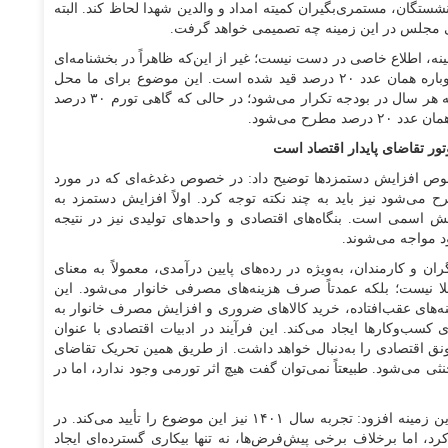
ستگان، مستمری‌بگیران کمیته امداد و والدین شهدا لحاظ کند. البته
نی مجلس در این زمینه چه تصمیمی خواهد گرفت.
ه، اطلاع خاصی در دست نیست؛ غیر از این‌که ظاهراً در بخشنامه‌ای
که سازمان برنامه و بودجه به دستگاه‌ها ارسال کرده، دوباره همان عدد ۲۰ درصد قید شده است. این موضوع برای ما محل
سؤال است که اساساً مبنای این عدد ۲۰ درصد چیست که هر سال در بودجه تکرار می‌شود؛ در حالی که گاهی تورم ۳۰ درصد
تور تقاضای پایدار اقتصاد است
خصوص افزایش دستمزد‌ها توضیح داد: در خصوص دغدغه‌ای که در مورد
می‌شود نیز باید به چند نکته توجه کرد. اولاً افزایش دستمزد به
 اسمی است. بنگاه‌های اقتصادی و واحد‌های تولیدی نیز در نتیجه
 مواجه می‌شوند.
 و کارمندان، به‌ویژه در رده‌های پایین درآمدی، معمولاً به معنای
 طلا نیست؛ بلکه عمدتاً صرف هزینه‌های مصرفی خانوار می‌شود. این
ه‌های عقب‌افتاده، خرید کالا‌های ضروری و افزایش مصرف خانوار به
ب‌وکار‌ها ایجاد می‌کند. این فرآیند در ادبیات اقتصادی با عنوان
نق اقتصادی را به‌دنبال خواهد داشت. از طریق همین تحریک تقاضای
ثی می‌شود. طبیعتاً نمی‌توان گفت هیچ اثر تورمی وجود ندارد، اما در
این نماینده مجلس در پایان با اشاره تجربیات گذشته در این زمینه افزود: تجربه سال ۱۴۰۱ نیز این موضوع را تأیید می‌کند. در
 ۵۷ درصد افزایش پیدا کرد، اما برخلاف برخی پیش‌فرض‌ها، نه تنها بیکاری گسترده‌ای ایجاد