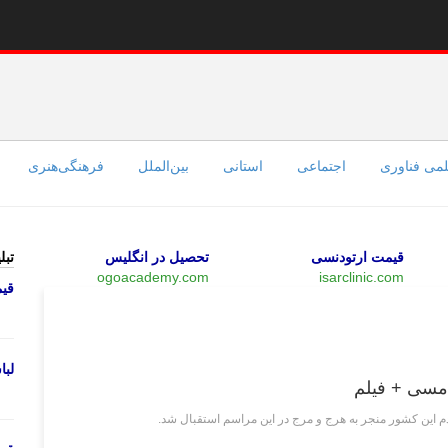
می فناوری
اجتماعی
استانی
بین‌الملل
فرهنگی‌هنری
قیمت ارتودنسی
تحصیل در انگلیس
تبل
ogoacademy.com
isarclinic.com
قی
چند رسانه‌ای
لب
 مسی + فیلم
 این کشور منجر به هرج و مرج در این مراسم استقبال شد.