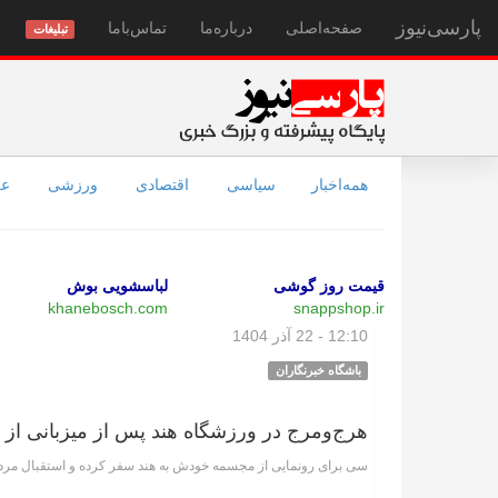
پارسی‌نیوز
صفحه‌اصلی
درباره‌ما
تماس‌با‌ما
تبلیغات
همه‌اخبار
سیاسی
اقتصادی
ورزشی
عل
قیمت روز گوشی
لباسشویی بوش
khanebosch.com
snappshop.ir
12:10 - 22 آذر 1404
باشگاه خبرنگاران
هرج‌ومرج در ورزشگاه هند پس از میزبانی از
سی برای رونمایی از مجسمه خودش به هند سفر کرده و استقبال مردم