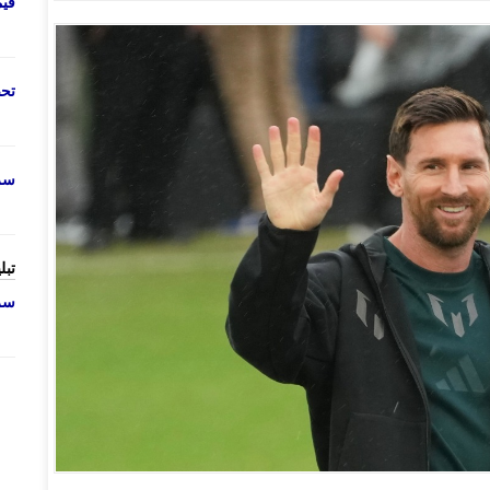
قی
تحص
سرو
تبل
سرو