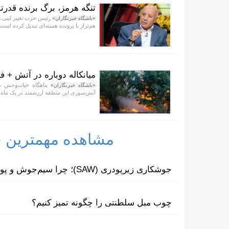
تنگه هرمز، برگ برنده قدرتم
رئیس حزب تغییر لیبی، ب
«باشگاه خبرنگاران»
هم‌تراز با پرونده هسته‌ای تبدیل کرده است.
میانکاله دوباره در آتش + فی
پناهگاه حیات‌وحش می
«باشگاه خبرنگاران»
آتش‌سوزی این منطقه ارزشمند در یک ماه 
مشاهده مهمترین خب
جوشکاری زیرپودری (SAW)؛ چرا سیم‌جوش و پودر مکمل یکدیگرند؟
چوب مبل سلطنتی را چگونه تمیز کنیم؟