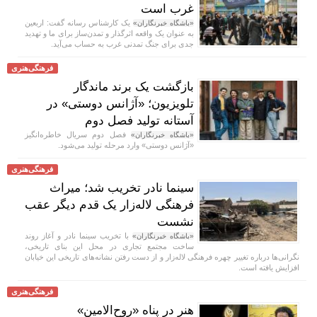
غرب است
یک کارشناس رسانه گفت: اربعین
«باشگاه خبرنگاران»
به عنوان یک واقعه اثرگذار و تمدن‌ساز برای ما و تهدید
جدی برای جنگ تمدنی غرب به حساب می‌آید.
فرهنگی‌هنری
بازگشت یک برند ماندگار
تلویزیون؛ «آژانس دوستی» در
آستانه تولید فصل دوم
فصل دوم سریال خاطره‌انگیز
«باشگاه خبرنگاران»
«آژانس دوستی» وارد مرحله تولید می‌شود.
فرهنگی‌هنری
سینما نادر تخریب شد؛ میراث
فرهنگی لاله‌زار یک قدم دیگر عقب
نشست
با تخریب سینما نادر و آغاز روند
«باشگاه خبرنگاران»
ساخت مجتمع تجاری در محل این بنای تاریخی،
نگرانی‌ها درباره تغییر چهره فرهنگی لاله‌زار و از دست رفتن نشانه‌های تاریخی این خیابان
افزایش یافته است.
فرهنگی‌هنری
هنر در پناه «روح‌الامین»