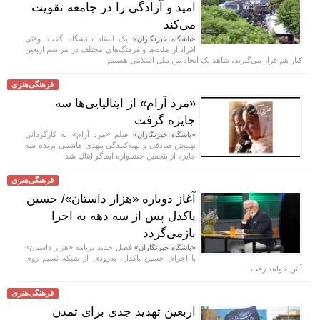
امید و آزادگی را در جامعه تقویت
می‌کند
یک استاد دانشگاه گفت: وقتی
«باشگاه خبرنگاران»
افراد از ملت‌ها و فرهنگ‌های مختلف در مراسم اربعین
کنار هم قرار می‌گیرند، شاهد یک اتحاد بین ملل اسلامی هستیم.
فرهنگی‌هنری
«مرد آرام» از ایتالیایی‌ها سه
جایزه گرفت
فیلم «مرد آرام» به کارگردانی
«باشگاه خبرنگاران»
بهنوش صادقی و تهیه‌کنندگی مهدی هاشمی برنده سه
جایزه از پنجمین جشنواره ایماگو ایتالیا شد.
فرهنگی‌هنری
آغاز دوباره «هزار داستان»/ حسین
پاکدل پس از سه دهه به اجرا
بازمی‌گردد
فصل جدید برنامه «هزار داستان»
«باشگاه خبرنگاران»
با اجرای حسین پاکدل، به‌زودی از شبکه نسیم روی
آنتن خواهد رفت.
فرهنگی‌هنری
اربعین تهدید جدی برای تمدن