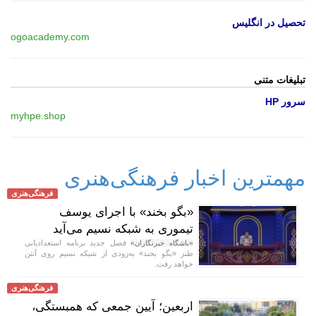
تحصیل در انگلیس
ogoacademy.com
تبلیغات متنی
سرور HP
myhpe.shop
مهمترین اخبار فرهنگی‌هنری
فرهنگی‌هنری
«بگو بخند» با اجرای یوسف
تیموری به شبکه نسیم می‌آید
فصل جدید برنامه استعدادیابی
«باشگاه خبرنگاران»
طنز «بگو بخند» به‌زودی از شبکه نسیم روی آنتن
خواهد رفت.
فرهنگی‌هنری
اربعین؛ آیین جمعی که همبستگی،