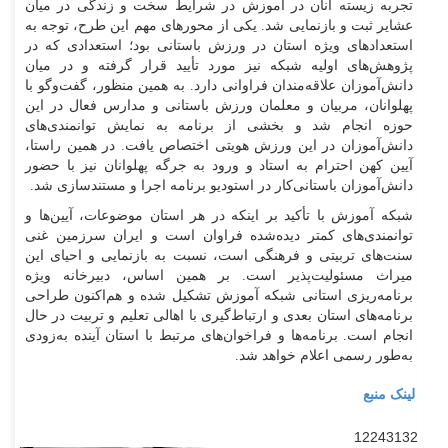
تجربه زیسته آنان در آموزش در شرایط سخت و زندگی در میان
عشایر ثبت و بازنمایی شد. یکی از محور‌های مهم این طرح، توجه به
استعداد‌های ویژه استان در ورزش باستانی بود؛ استعدادی که در
پژوهش‌های اولیه شبکه نیز مورد تأیید قرار گرفته و در میان
دانش‌آموزان علاقه‌مندان فراوانی دارد. به همین منظور، گفت‌و‌گو با
پهلوانان، مربیان و معلمان ورزش باستانی و مدارس فعال در این
حوزه انجام شد و بخشی از برنامه به نمایش توانمندی‌های
دانش‌آموزان در این ورزش هویتی اختصاص یافت. در همین راستا،
آیین کهن احترام به استاد و ورود به جرگه پهلوانان نیز با حضور
دانش‌آموزان باستانی‌کار در استودیو برنامه اجرا و مستندسازی شد.
شبکه آموزش با تأکید بر اینکه در هر استان موضوعات، آیین‌ها و
توانمندی‌های کمتر دیده‌شده فراوان است و ایران سرزمین غنی
سنت‌های تربیتی و فرهنگی است، نسبت به بازنمایی و احیای این
میراث مسئولیت‌پذیر است. بر همین اساس، دبیرخانه ویژه
برنامه‌ریزی استانی شبکه آموزش تشکیل شده و هم‌اکنون طراحی
برنامه‌های استان بعدی و ارتباط‌گیری با اهالی تعلیم و تربیت در حال
انجام است. برنامه‌ها و فراخوان‌های مرتبط با استان آینده به‌زودی
به‌طور رسمی اعلام خواهد شد.
لینک منبع
12243132