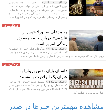
مجموعه هشت‌قسمتی
«باشگاه خبرنگاران»
«روح‌الامین» که درحال پخش از شبکه نسیم است، با
محوریت نقش هنرمندان در روایت و ماندگارسازی
سیره، اندیشه و میراث فرهنگی رهبر شهید، میزبان
جمعی از چهره‌های شاخص فرهنگ و هنر کشور است.
فرهنگی‌هنری
محمدعلی صفورا: «پس از
عاشقی» درباره حلقه مفقوده
زندگی امروز است
کارگردان فیلم «پس از عاشقی»
«باشگاه خبرنگاران»
گفت که این اثر از دغدغه ثبت زیبایی‌های جاده چالوس
و پرداختن به گفت‌وگوی میان دو نسل درباره عشق و ازدواج شکل گرفته است.
فرهنگی‌هنری
داستان پایان نقش بریتانیا به
عنوان یک ابرقدرت با مستند
مستند جدید «سوئز: ۲۴ ساعتی
«باشگاه خبرنگاران»
که استعمار بریتانیا را در هم شکست» محصول سال
۲۰۲۶ انگلستان در روز پنجشنبه ۱۵ مرداد از شبکه
چهار به نمایش درخواهد آمد.
مشاهده مهمترین خبرها در صدر