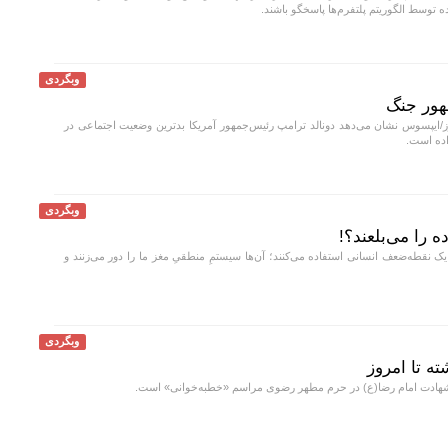
 توسط الگوریتم‌ پلتفرم‌ها پاسخگو باشند.
وبگردی
هور جنگ
ایپسوس نشان می‌دهد دونالد ترامپ رئیس‌جمهور آمریکا بدترین وضعیت اجتماعی در
اده است.
وبگردی
 را می‌بلعند؟!
یک نقطه‌ضعف انسانی استفاده می‌کنند؛ آن‌ها سیستمِ منطقیِ مغز ما را دور می‌زنند و
وبگردی
ته تا امروز
شهادت امام رضا(ع) در حرم مطهر رضوی مراسم «خطبه‌خوانی» است.