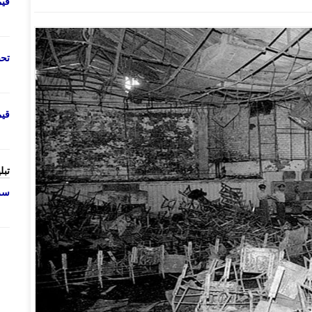
قی
تحص
قی
تبل
سرو