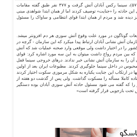
- در ۱۹ اوت ۱۹۷۸ (۲۸ مرداد ۵۷)، سینما رکس آبادان آتش گرفت و ۳۷۷ نفر طبق گفته مقامات
این حادثه را «جنایت» توصیف کردند اما از همان ابتدا شواهدی مبنی
 دیده شد و مردم از همان ابتدا قوای انتظامی و ساواک را مسئول
یعات گوناگون در مورد علت وقوع آتش سوزی هر دم افزونتر میشد.
زمان آتش نشانی آبادان ارتباط پیدا میکرد که این سازمان - گرچه در
کشور را در اختیار داشت ولی موقعی وارد صحنه عملیات شد که آتش
ی که بین مردم رواج داشت میتوان به این سه مورد اشاره کرد: قوای
 آن را به سازمان آتش نشانی خبر ندادند. درهای خروجی سینما قفل
حبوس در داخل سینما جلوگیری کردند. مطبوعات ایران بعد از اولین
ا در ارتکاب این جنایت یکباره به شکل مرموزی سکوت اختیار کردند
فتاده کاملا مسأله را مسکوت گذاشت. ولی پس از گذشت دو هفته از
 را که گفته می شود مسئول حادثه آتش سوزی آبادان بوده دستگیر
خص تحت بازجویی قرار گرفته است»