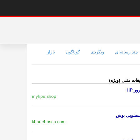
چند رسانه‌ای
وبگردی
گوناگون
بازار
یغات متنی (ویژه)
ر HP
myhpe.shop
اسشویی بوش
khanebosch.com