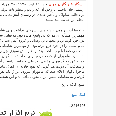
باشگاه خبرنگاران جوان
رسمی جان باختند. با وجود آن که رادیو و مطبوعات دولتی 
بر دخالت ساواک و تأخیر عمدی در رسیدن آتش‌نشانی نیز
انجام این جنایت می­دانستند:
« تحقیقات پیرامون حادثه هیچ پیشرفتی نداشت ولی شا
مهمترین مسأله ای هم که بی پاسخ مانده بود، به تعلیل سا
نوع خود قویترین و مجهزترین وسائل و گروه آتش نشان 
تمام سینما را در خود فرو برده بود. از مهمترین شایعات
انتظامی عمدا تا نیم ساعت بعد از آغاز آتش سوزی جریان
شده بود. ماموران از کمک مردم برای نجات تماشاگران م
حمله خود به گروههای مذهبی افراطی و مقصر دانستن آنه
و متعاقب آن دولت هم گویی که هیچ حادثه ای اتفاق نیا
ماجرا ناگهان اعلام شد که ماموران مرزی عراق یک نفر
کرده و به مقامات پلیس ایران تحویل داده اند و این ش
منبع: کافه تاریخ
لینک منبع
12216195