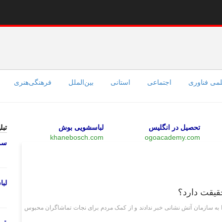
می فناوری
اجتماعی
استانی
بین‌الملل
فرهنگی‌هنری
تحصیل در انگلیس
لباسشویی بوش
تبل
khanebosch.com
ogoacademy.com
سرو
وبگردی
لب
حقیقت دارد؟
ا به سازمان آتش نشانی خبر ندادند و از کمک مردم برای نجات تماشاگران محبوس