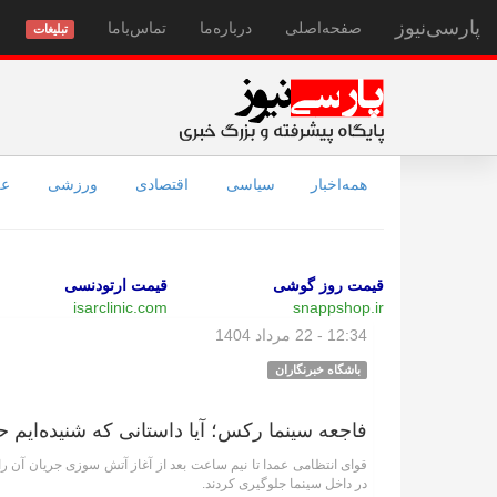
پارسی‌نیوز
صفحه‌اصلی
درباره‌ما
تماس‌با‌ما
تبلیغات
همه‌اخبار
سیاسی
اقتصادی
ورزشی
عل
قیمت روز گوشی
قیمت ارتودنسی
isarclinic.com
snappshop.ir
12:34 - 22 مرداد 1404
باشگاه خبرنگاران
فاجعه سینما رکس؛ آیا داستانی که شنیده‌ایم 
قوای انتظامی عمدا تا نیم ساعت بعد از آغاز آتش سوزی جریان آن ر
در داخل سینما جلوگیری کردند.