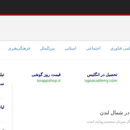
می فناوری
اجتماعی
استانی
بین‌الملل
فرهنگی‌هنری
تحصیل در انگلیس
قیمت روز گوشی
تبل
snappshop.ir
ogoacademy.com
سرو
ورزشی
لب
 در شمال لندن
ال میزبان منچستریونایتد است.