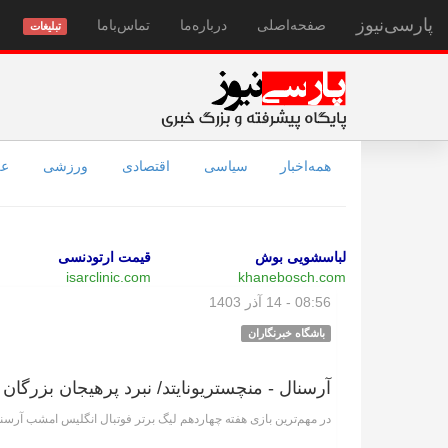
پارسی‌نیوز
صفحه‌اصلی
درباره‌ما
تماس‌با‌ما
تبلیغات
همه‌اخبار
سیاسی
اقتصادی
ورزشی
عل
لباسشویی بوش
قیمت ارتودنسی
isarclinic.com
khanebosch.com
08:56 - 14 آذر 1403
باشگاه خبرنگاران
آرسنال - منچستریونایتد/ نبرد پرهیجان بزرگان
در مهم‌ترین بازی هفته چهاردهم لیگ برتر فوتبال انگلیس امشب آرسن