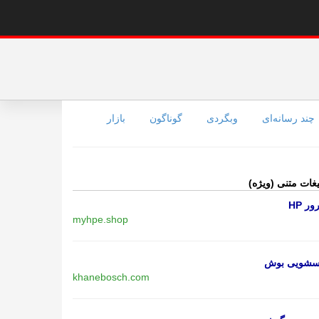
چند رسانه‌ای
وبگردی
گوناگون
بازار
یغات متنی (ویژه)
ر HP
myhpe.shop
اسشویی بوش
khanebosch.com