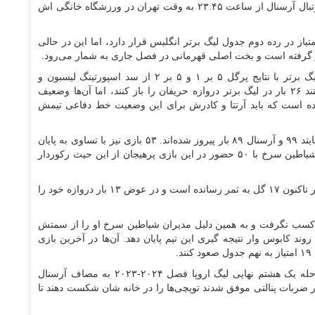
درچارچوب هفته چهاردهم لیگ برتر فوتبال انگلیس تیم فوتبال آرسنال از ساعت ۲۳:۴۵ به وقت تهران در ورزشگاه خانگی اش
یم در حالی به مصاف هم می روند که آرسنال با ۲۵ امتیاز در رده دوم جدول لیگ برتر انگلیس قرار دارد، اما این در حالی
توپچی‌ها در ۲ بازی اخیرشان در لیگ قهرمانان اروپا و لیگ برتر با نتایج پرگل ۵ بر ۱ و ۵ بر ۲ از سد اسپورتینگ لیسبون و
وستهام گذشته‌اند. علی رغم اینکه شاگردان آرتتا توانستند ۲۶ بار در لیگ برتر دروازه حریفان را باز کنند، اما آن‌ها وضعیف
۱ بار دروازه شان باز شده است که باید آرتتا و کادرش برای این وضعیت خط دفاعی تیمش
۲ تیم تاکنون ۲۴۱ بار به مصاف هم رفته‌اند که منچستریونایتد ۹۹ و آرسنال ۸۹ بار پیروز شده‌اند. ۵۳ بازی نیز با تساوی به پایان
رسیده است. رایان گیگز ستاره سال های نه چندان دور شیاطین سرخ با ۵۰ حضور در این بازی پرهیجان از این حیث رکوردار
در سوی مقابل برخلاف آرسنال منچستریونایتد در لیگ برتر تاکنون ۱۷ گل به ثمر رسانده است و در عوض ۱۳ بار دروازه خود را
بی کسب نگرفت و به همین دلیل مدیران شیاطین سرخ او را از سمتش
روند کابوس وار نتیجه گیری این تیم پایان دهد. آن‌ها در آخرین بازی
روبن آموریم زمانی که سرمربی اسپورتینگ بود در مرحله یک هشتم نهایی لیگ اروپا فصل ۲۰۲۴-۲۰۲۳ به مصاف آرسنال
‌های قانونی آن‌ها در ضربات پنالتی موفق شدند توپچی‌ها را در خانه شان شکست دهند تا