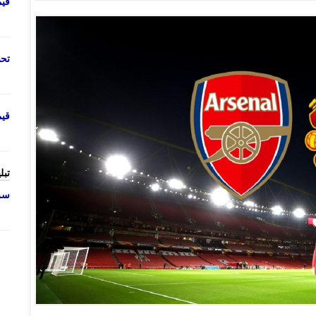
قی
تحص
قی
تبل
سرو