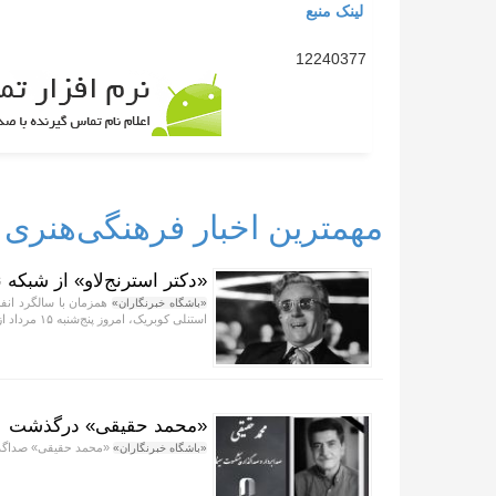
لینک منبع
12240377
مهمترین اخبار فرهنگی‌هنری
«دکتر استرنج‌لاو» از شبکه
همزمان با سالگرد انفج
«باشگاه خبرنگاران»
استنلی کوبریک، امروز پنج‌شنبه ۱۵ مرداد از شبکه نمایش پخش می‌شود.
«محمد حقیقی» درگذشت
«محمد حقیقی» صداگذا
«باشگاه خبرنگاران»