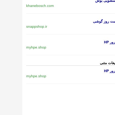
اسشویی بوش
khanebosch.com
مت روز گوشی
snappshop.ir
ر HP
myhpe.shop
یغات متنی
ر HP
myhpe.shop