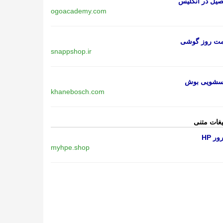
یل در انگلیس
ogoacademy.com
مت روز گوشی
snappshop.ir
اسشویی بوش
khanebosch.com
یغات متنی
ر HP
myhpe.shop