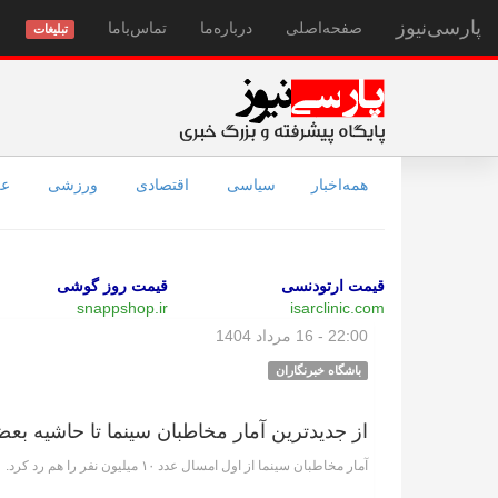
پارسی‌نیوز
صفحه‌اصلی
درباره‌ما
تماس‌با‌ما
تبلیغات
همه‌اخبار
سیاسی
اقتصادی
ورزشی
عل
قیمت ارتودنسی
قیمت روز گوشی
snappshop.ir
isarclinic.com
22:00 - 16 مرداد 1404
باشگاه خبرنگاران
از جدیدترین آمار مخاطبان سینما تا حاشیه ب
آمار مخاطبان سینما از اول امسال عدد ۱۰ میلیون نفر را هم رد کرد.