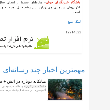
باشگاه خبرنگاران جوان
اکران‌های سینمایی می‌پردازد. این رشد قابل توجه به 
است.
لینک منبع
12214522
مهمترین اخبار چند رسانه‌ای
میانکاله دوباره در آتش + فی
پناهگاه حیات‌وحش می
«باشگاه خبرنگاران»
آتش‌سوزی این منطقه ارزشمند در یک ماه 