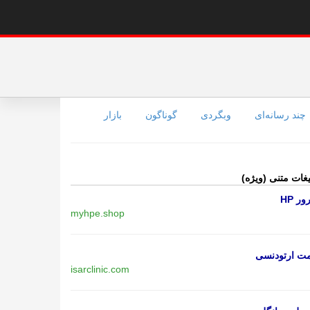
چند رسانه‌ای
وبگردی
گوناگون
بازار
یغات متنی (ویژه)
ر HP
myhpe.shop
مت ارتودنسی
isarclinic.com