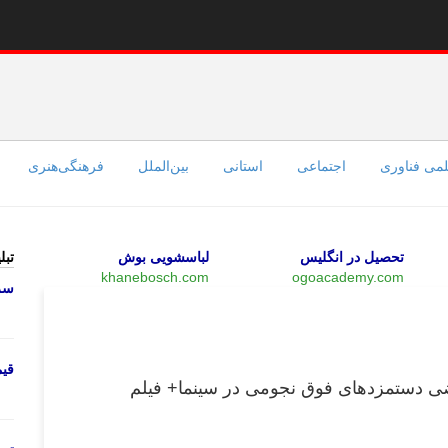
می فناوری
اجتماعی
استانی
بین‌الملل
فرهنگی‌هنری
تحصیل در انگلیس
لباسشویی بوش
تبل
khanebosch.com
ogoacademy.com
سرو
چند رسانه‌ای
قی
عضی دستمزدهای فوق نجومی در سینما+ فیلم