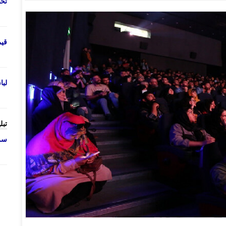
تحص
قی
لب
تبل
سرو